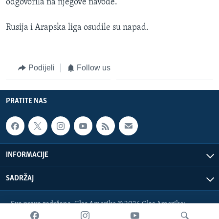
odgovorila na njegove navode.
Rusija i Arapska liga osudile su napad.
Podijeli
Follow us
PRATITE NAS
INFORMACIJE
SADRŽAJ
Sva prava zadržana. Glas Amerike © 2026 Glas Amerike:
bosnian-service@voanews.com