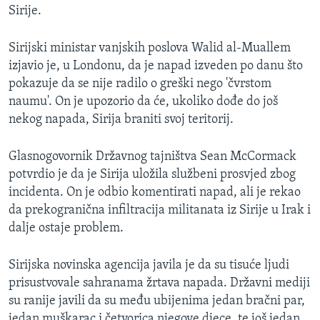
Sirije.
MAGAZIN
O GLASU AMERIKE
Sirijski ministar vanjskih poslova Walid al-Muallem
izjavio je, u Londonu, da je napad izveden po danu što
Learning English
pokazuje da se nije radilo o greški nego 'čvrstom
naumu'. On je upozorio da će, ukoliko dođe do još
PRATITE NAS
nekog napada, Sirija braniti svoj teritorij.
Glasnogovornik Državnog tajništva Sean McCormack
potvrdio je da je Sirija uložila službeni prosvjed zbog
Jezici
incidenta. On je odbio komentirati napad, ali je rekao
da prekogranična infiltracija militanata iz Sirije u Irak i
dalje ostaje problem.
Sirijska novinska agencija javila je da su tisuće ljudi
prisustvovale sahranama žrtava napada. Državni mediji
su ranije javili da su među ubijenima jedan bračni par,
jedan muškarac i četvorica njegove djece, te još jedan