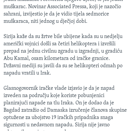
muškarac. Novinar Associated Pressa, koji je nazočio
sahrani, izvijestio je da je vidio tijela sedmorice
muškaraca, niti jednog u dječjoj dobi.
Sirija kaže da su žrtve bile ubijene kada su u nedjelju
američki vojnici došli sa četiri helikoptera i izvršili
prepad na jednu civilnu zgradu u izgradnji, u gradiću
Abu Kamal, osam kilometara od iračke granice.
Državni mediji su javili da su se helikopteri odmah po
napadu vratili u Irak.
Glasnogovornik iračke vlade izjavio je da je napad
izveden na području koje koriste pobunjenici
planirajući napade na tlu Iraka. On je dodao da je
Bagdad zatražio od Damaska izručenje članova skupine
optužene za ubojstvo 19 iračkih pripadnika snaga
sigurnosti u nedavnom napadu. Sirija nije javno