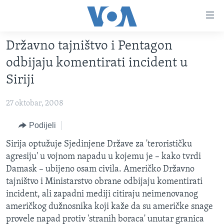
Linkovi
Pređi
na
Državno tajništvo i Pentagon
glavni
TV PROGRAM
sadržaj
odbijaju komentirati incident u
VIDEO
Pređi
Siriji
na
FOTOGRAFIJE DANA
glavnu
27 oktobar, 2008
VIJESTI
navigaciju
Idi
NAUKA I TEHNOLOGIJA
Podijeli
SJEDINJENE AMERIČKE DRŽAVE
na
SPECIJALNI PROJEKTI
Sirija optužuje Sjedinjene Države za 'terorističku
BOSNA I HERCEGOVINA
pretragu
agresiju' u vojnom napadu u kojemu je – kako tvrdi
KORUPCIJA
SVIJET
Damask – ubijeno osam civila. Američko Državno
SLOBODA MEDIJA
tajništvo i Ministarstvo obrane odbijaju komentirati
incident, ali zapadni mediji citiraju neimenovanog
ŽENSKA STRANA
američkog dužnosnika koji kaže da su američke snage
IZBJEGLIČKA STRANA
provele napad protiv 'stranih boraca' unutar granica