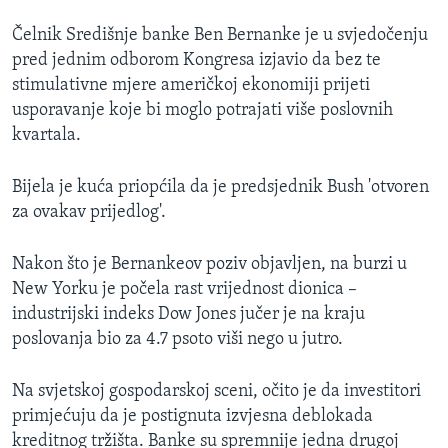
MAGAZIN
Čelnik Središnje banke Ben Bernanke je u svjedočenju
O GLASU AMERIKE
pred jednim odborom Kongresa izjavio da bez te
stimulativne mjere američkoj ekonomiji prijeti
Learning English
usporavanje koje bi moglo potrajati više poslovnih
kvartala.
PRATITE NAS
Bijela je kuća priopćila da je predsjednik Bush 'otvoren
za ovakav prijedlog'.
Jezici
Nakon što je Bernankeov poziv objavljen, na burzi u
New Yorku je počela rast vrijednost dionica –
industrijski indeks Dow Jones jučer je na kraju
poslovanja bio za 4.7 psoto viši nego u jutro.
Na svjetskoj gospodarskoj sceni, očito je da investitori
primjećuju da je postignuta izvjesna deblokada
kreditnog tržišta. Banke su spremnije jedna drugoj