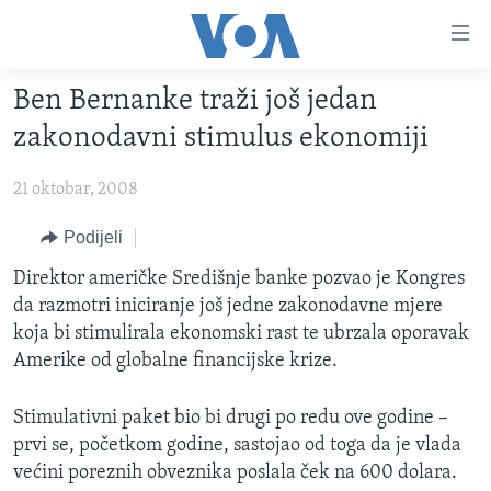
Linkovi
Pređi
na
Ben Bernanke traži još jedan
glavni
TV PROGRAM
sadržaj
zakonodavni stimulus ekonomiji
VIDEO
Pređi
na
21 oktobar, 2008
FOTOGRAFIJE DANA
glavnu
VIJESTI
Podijeli
navigaciju
Idi
NAUKA I TEHNOLOGIJA
SJEDINJENE AMERIČKE DRŽAVE
Direktor američke Središnje banke pozvao je Kongres
na
da razmotri iniciranje još jedne zakonodavne mjere
SPECIJALNI PROJEKTI
BOSNA I HERCEGOVINA
pretragu
koja bi stimulirala ekonomski rast te ubrzala oporavak
KORUPCIJA
SVIJET
Amerike od globalne financijske krize.
SLOBODA MEDIJA
Stimulativni paket bio bi drugi po redu ove godine –
ŽENSKA STRANA
prvi se, početkom godine, sastojao od toga da je vlada
IZBJEGLIČKA STRANA
većini poreznih obveznika poslala ček na 600 dolara.