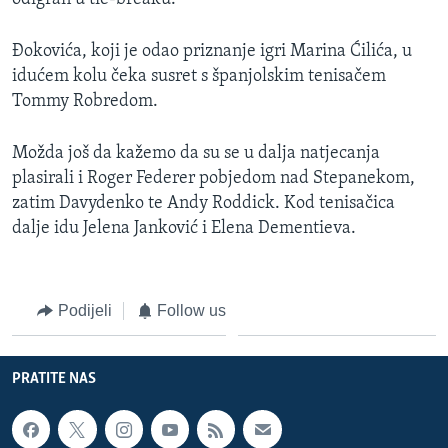
MAGAZIN
Đokovića, koji je odao priznanje igri Marina Ćilića, u
O GLASU AMERIKE
idućem kolu čeka susret s španjolskim tenisačem
Tommy Robredom.
Learning English
Možda još da kažemo da su se u dalja natjecanja
PRATITE NAS
plasirali i Roger Federer pobjedom nad Stepanekom,
zatim Davydenko te Andy Roddick. Kod tenisačica
dalje idu Jelena Janković i Elena Dementieva.
Jezici
Podijeli
Follow us
PRATITE NAS