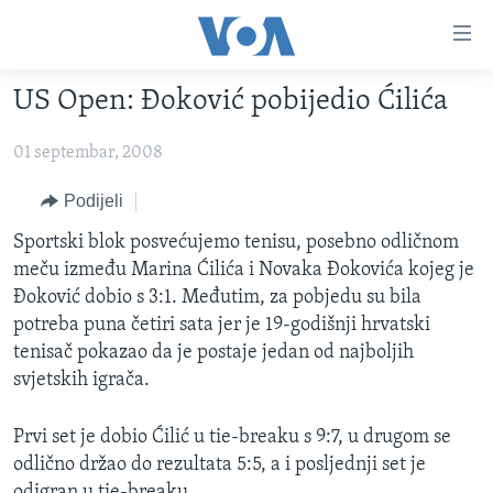
Linkovi
Pređi
na
US Open: Đoković pobijedio Ćilića
glavni
TV PROGRAM
sadržaj
01 septembar, 2008
VIDEO
Pređi
na
FOTOGRAFIJE DANA
Podijeli
glavnu
VIJESTI
Sportski blok posvećujemo tenisu, posebno odličnom
navigaciju
meču između Marina Ćilića i Novaka Đokovića kojeg je
Idi
NAUKA I TEHNOLOGIJA
SJEDINJENE AMERIČKE DRŽAVE
Đoković dobio s 3:1. Međutim, za pobjedu su bila
na
SPECIJALNI PROJEKTI
BOSNA I HERCEGOVINA
potreba puna četiri sata jer je 19-godišnji hrvatski
pretragu
tenisač pokazao da je postaje jedan od najboljih
KORUPCIJA
SVIJET
svjetskih igrača.
SLOBODA MEDIJA
ŽENSKA STRANA
Prvi set je dobio Ćilić u tie-breaku s 9:7, u drugom se
odlično držao do rezultata 5:5, a i posljednji set je
IZBJEGLIČKA STRANA
odigran u tie-breaku.