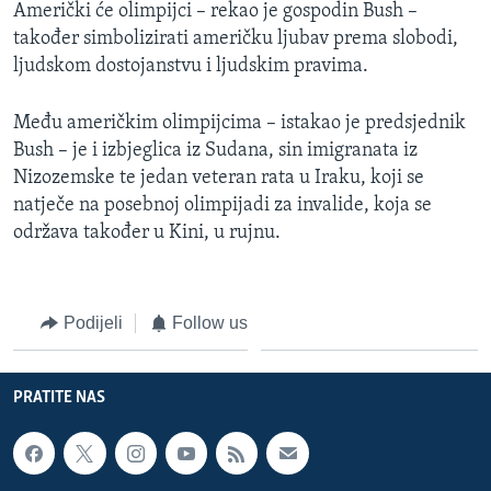
Američki će olimpijci – rekao je gospodin Bush –
MAGAZIN
također simbolizirati američku ljubav prema slobodi,
O GLASU AMERIKE
ljudskom dostojanstvu i ljudskim pravima.
Learning English
Među američkim olimpijcima – istakao je predsjednik
Bush – je i izbjeglica iz Sudana, sin imigranata iz
Nizozemske te jedan veteran rata u Iraku, koji se
PRATITE NAS
natječe na posebnoj olimpijadi za invalide, koja se
održava također u Kini, u rujnu.
Jezici
Podijeli
Follow us
PRATITE NAS