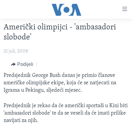
Linkovi
Pređi
na
Američki olimpijci - 'ambasadori
glavni
TV PROGRAM
sadržaj
slobode'
VIDEO
Pređi
na
21 juli, 2008
FOTOGRAFIJE DANA
glavnu
VIJESTI
Podijeli
navigaciju
Idi
NAUKA I TEHNOLOGIJA
SJEDINJENE AMERIČKE DRŽAVE
Predsjednik George Bush danas je primio članove
na
američke olimpijske ekipe, koja će se natjecati na
SPECIJALNI PROJEKTI
BOSNA I HERCEGOVINA
pretragu
Igrama u Pekingu, sljedeći mjesec.
KORUPCIJA
SVIJET
Predsjednik je rekao da će američki sportaši u Kini biti
SLOBODA MEDIJA
'ambasadori slobode' te da se veseli da će imati prilike
ŽENSKA STRANA
navijati za njih.
IZBJEGLIČKA STRANA