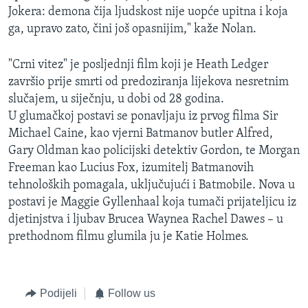
Jokera: demona čija ljudskost nije uopće upitna i koja
ga, upravo zato, čini još opasnijim," kaže Nolan.
"Crni vitez" je posljednji film koji je Heath Ledger
završio prije smrti od predoziranja lijekova nesretnim
slučajem, u siječnju, u dobi od 28 godina.
U glumačkoj postavi se ponavljaju iz prvog filma Sir
Michael Caine, kao vjerni Batmanov butler Alfred,
Gary Oldman kao policijski detektiv Gordon, te Morgan
Freeman kao Lucius Fox, izumitelj Batmanovih
tehnoloških pomagala, uključujući i Batmobile. Nova u
postavi je Maggie Gyllenhaal koja tumači prijateljicu iz
djetinjstva i ljubav Brucea Waynea Rachel Dawes – u
prethodnom filmu glumila ju je Katie Holmes.
Podijeli
Follow us