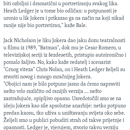
biti ozbiljni i dramatični u portretiranju svakog lika.
Heath Ledger je u tome bio odličan: u potpunosti je
uronio u lik Jokera i prikazao ga na način na koji nikad
ranije nije bio portretiran," kaže Bale.
Jack Nicholson je liku Jokera dao jaku dozu teatralnosti
u filmu iz 1989, "Batman", dok mu je Cesar Romero, u
televizijskoj seriji iz šezdesetih, pristupio autoironično i
pomalo šaljivo. No, kako kaže redatelj i scenarist
"Crnog viteza" Chris Nolan, on i Heath Ledger željeli su
stvoriti novog i mnogo mračnijeg Jokera.
"Obojici nam je bilo potpuno jasno da ćemo napraviti
nešto vrlo različito od ranijih verzija … nešto
zastrašujuće, opipljivo opasno. Usredotočili smo se na
ideju Jokera kao sile apsolutne anarhije: netko potpuno
predan kaosu, tko uživa u uništavanju svijeta oko sebe.
Željeli smo u publici pobuditi strah od takve prijetnje i
opasnosti. Ledger je, vjerujem, stvorio takvu verziju