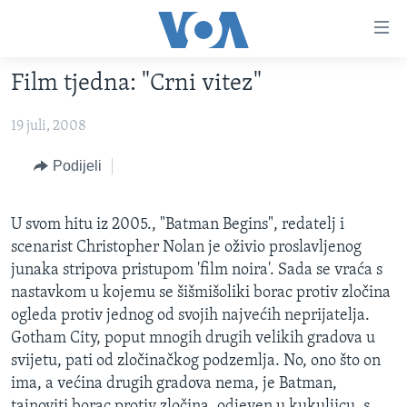
Linkovi
Pređi
na
Film tjedna: "Crni vitez"
glavni
TV PROGRAM
sadržaj
19 juli, 2008
VIDEO
Pređi
na
FOTOGRAFIJE DANA
Podijeli
glavnu
VIJESTI
navigaciju
Idi
U svom hitu iz 2005., "Batman Begins", redatelj i
NAUKA I TEHNOLOGIJA
SJEDINJENE AMERIČKE DRŽAVE
na
scenarist Christopher Nolan je oživio proslavljenog
SPECIJALNI PROJEKTI
BOSNA I HERCEGOVINA
pretragu
junaka stripova pristupom 'film noira'. Sada se vraća s
nastavkom u kojemu se šišmišoliki borac protiv zločina
KORUPCIJA
SVIJET
ogleda protiv jednog od svojih najvećih neprijatelja.
SLOBODA MEDIJA
Gotham City, poput mnogih drugih velikih gradova u
ŽENSKA STRANA
svijetu, pati od zločinačkog podzemlja. No, ono što on
ima, a većina drugih gradova nema, je Batman,
IZBJEGLIČKA STRANA
tajnoviti borac protiv zločina, odjeven u kukuljicu, s