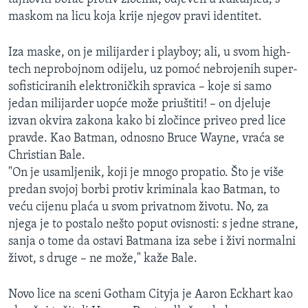
MAGAZIN
maskom na licu koja krije njegov pravi identitet.
O GLASU AMERIKE
Iza maske, on je milijarder i playboy; ali, u svom high-
tech neprobojnom odijelu, uz pomoć nebrojenih super-
Learning English
sofisticiranih elektroničkih spravica – koje si samo
jedan milijarder uopće može priuštiti! – on djeluje
PRATITE NAS
izvan okvira zakona kako bi zločince priveo pred lice
pravde. Kao Batman, odnosno Bruce Wayne, vraća se
Christian Bale.
"On je usamljenik, koji je mnogo propatio. Što je više
Jezici
predan svojoj borbi protiv kriminala kao Batman, to
veću cijenu plaća u svom privatnom životu. No, za
njega je to postalo nešto poput ovisnosti: s jedne strane,
sanja o tome da ostavi Batmana iza sebe i živi normalni
život, s druge – ne može," kaže Bale.
Novo lice na sceni Gotham Cityja je Aaron Eckhart kao