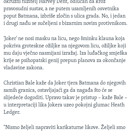
okružni tužitelj Harvey Dent, odlučan da kroz
pravosudni sustav, a ne putem usamljenih osvetnika
poput Batmana, izbriše zločin s ulica grada. No, i jedan
i drugi nađu se sučeljeni s bizarnim novim protivnikom.
'Joker' ne nosi masku na licu, nego šminku klauna koja
pokriva groteskne ožiljke na njegovom licu, ožiljke koji
mu daju vječno nasmijani izražaj. Iza luđačkog smješka
krije se psihopatski genij prepun planova za okončanje
vladavine zakona.
Christian Bale kaže da Joker tjera Batmana do njegovih
samih granica, ostavljajaći ga da nagađa što će se
slijedeće dogoditi. Upravo takav je pristup – kaže Bale –
u interpretaciji lika Jokera uzeo pokojni glumac Heath
Ledger.
"Nismo željeli napraviti karikaturne likove. Željeli smo