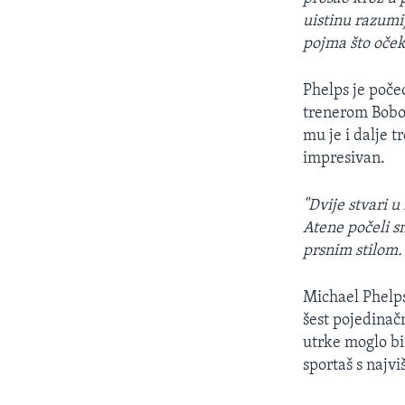
uistinu razum
pojma što oček
Phelps je poče
trenerom Bobo
mu je i dalje t
impresivan.
"Dvije stvari 
Atene počeli s
prsnim stilom.
Michael Phelps
šest pojedinačn
utrke moglo bi 
sportaš s najvi