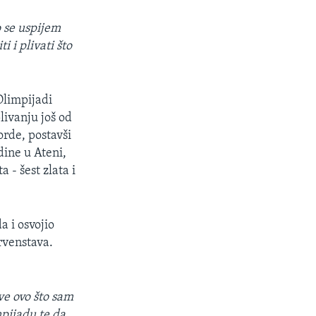
o se uspijem
 i plivati što
Olimpijadi
livanju još od
rde, postavši
dine u Ateni,
 - šest zlata i
a i osvojio
prvenstava.
ve ovo što sam
mpijadu te da