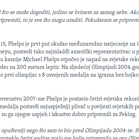
 što se može dogoditi, jedino se brinem za samog sebe. Ak
premiti, to je sve što mogu uraditi. Pokušavam se pripremiti
 15, Phelps je prvi put okušao međunarodno natjecanje na 
eyu, postavši tako najmladđi američki reprezentativac u p
u kasnije Michael Phelps otpočeo je napad na svjetske reko
der na 200 metara leptir. Na sljedećoj Olimpijadi 2004.go
o prvi olimpijac s 8 osvojenih medalja na igrama bez bojkota
rvenstvu 2007-me Phelps je postavio četiri svjetska rekord
edalja postavši najuspješniji plivač u povijesti svjetskih 
 su ga njegov uspjeh i iskustvo dobro pripremili za Peking.
opušteniji nego što sam to bio pred Olimpijadu 2004-te. S
protekle četiri godine malo me bolje pripremilo za ovu Oli