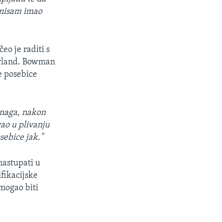
 nisam imao
eo je raditi s
yland. Bowman
ne posebice
snaga, nakon
ao u plivanju
sebice jak."
nastupati u
ifikacijske
 mogao biti