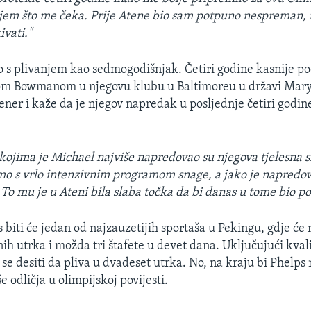
ijem što me čeka. Prije Atene bio sam potpuno nespreman,
ivati."
o s plivanjem kao sedmogodišnjak. Četiri godine kasnije poč
m Bowmanom u njegovu klubu u Baltimoreu u državi Mar
rener i kaže da je njegov napredak u posljednje četiri godi
u kojima je Michael najviše napredovao su njegova tjelesna 
mo s vrlo intenzivnim programom snage, a jako je napredov
 To mu je u Ateni bila slaba točka da bi danas u tome bio po
 biti će jedan od najzauzetijih sportaša u Pekingu, gdje će 
ih utrka i možda tri štafete u devet dana. Uključujući kval
se desiti da pliva u dvadeset utrka. No, na kraju bi Phelps
še odličja u olimpijskoj povijesti.