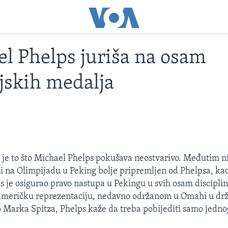
l Phelps juriša na osam
jskih medalja
je to što Michael Phelps pokušava neostvarivo. Međutim n
i na Olimpijadu u Peking bolje pripremljen od Phelpsa, kao 
s je osigurao pravo nastupa u Pekingu u svih osam discipl
 američku reprezentaciju, nedavno održanom u Omahi u dr
o Marka Spitza, Phelps kaže da treba pobijediti samo jedno