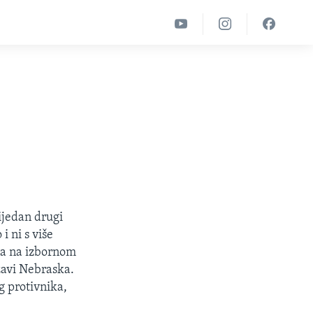
ijedan drugi
i ni s više
ina na izbornom
žavi Nebraska.
g protivnika,