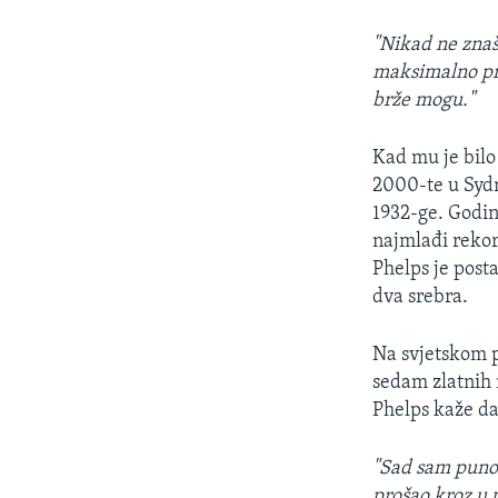
MAGAZIN
O GLASU AMERIKE
"Nikad ne znaš
maksimalno pri
brže mogu."
Kad mu je bilo
2000-te u Sydn
1932-ge. Godin
najmlađi rekor
Phelps je posta
dva srebra.
Na svjetskom p
sedam zlatnih m
Phelps kaže da
"Sad sam puno 
prošao kroz u 