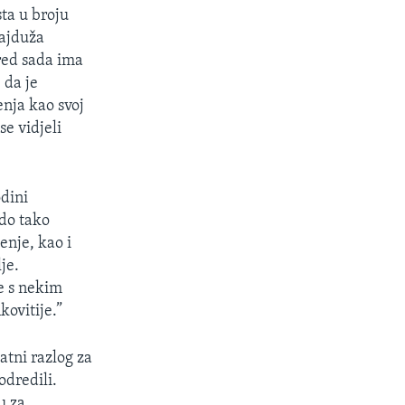
ta u broju
najduža
red sada ima
 da je
enja kao svoj
se vidjeli
odini
 do tako
enje, kao i
je.
e s nekim
kovitije.”
atni razlog za
odredili.
u za