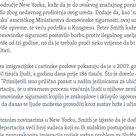
odručje New Yorka, kaže da je do ovakvog značajnog poras
šlo zbog nedavnog proširenja ovog ureda. Dodaje da, kao ‘
 ruka’ američkog Ministarstva domovinske sigurnosti, ovaj u
 više opreme, te veću podršku u Kongresu. Peter Smith kaže
omovinske sigurnosti postavilo borbu protiv ilegalnog uselj
 više od tri godine, no da je trebalo proći neko vrijeme da bi 
tati.
za imigracijske i carinske poslove pokazuju da je u 2007. g
 tisuća ljudi, a godinu dana prije 186 tisuća. Što je dovelo
 “Primijetili smo priličan porast u našim jedinicama za uhić
taciju, te u stvarnom procesu vraćanja ljudi u njihove zeml
omovinske sigurnosti kupilo je zrakoplove i sklopilo ugovor
 da danas te ljude možemo provoditi kroz sustav brže i učin
stranim novinarima u New Yorku, Smith je izjavio da je dod
deportacija veći broj sudaca koji su ih sudskim postupcima 
je protuzakonita imigracija uvijek važan problem za Služb