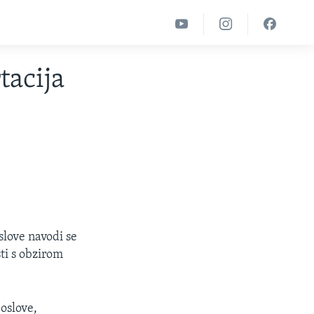
tacija
slove navodi se
sti s obzirom
poslove,