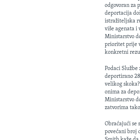
MAGAZIN
odgovoran za p
O GLASU AMERIKE
deportacija do
istražiteljska
više agenata i
Ministarstvo d
prioritet prije
konkretni rezul
Podaci Službe 
deportirano 280
velikog skoka?
onima za depor
Ministarstvo d
zatvorima tako
Obraćajući se 
povećani broj 
Smith kaže da 