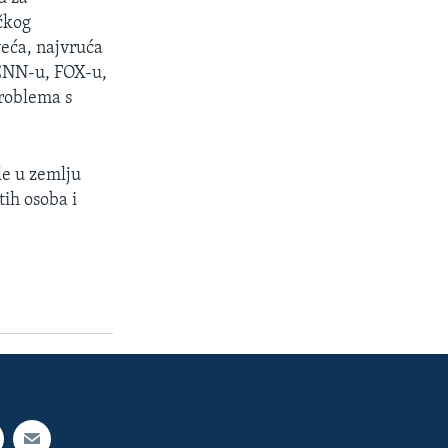
ičkog
veća, najvruća
CNN-u, FOX-u,
problema s
le u zemlju
ih osoba i