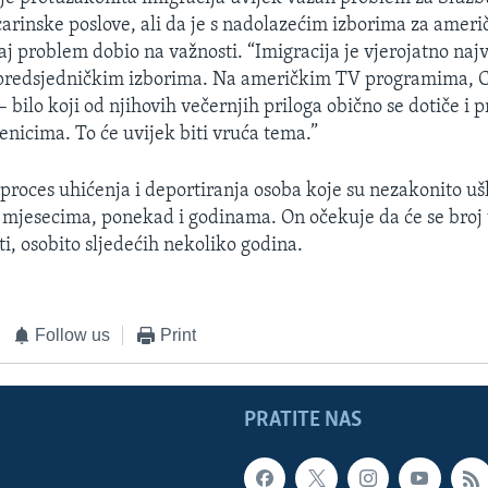
 carinske poslove, ali da je s nadolazećim izborima za amer
aj problem dobio na važnosti. “Imigracija je vjerojatno naj
predsjedničkim izborima. Na američkim TV programima, 
 bilo koji od njihovih večernjih priloga obično se dotiče i 
enicima. To će uvijek biti vruća tema.”
proces uhićenja i deportiranja osoba koje su nezakonito uš
 mjesecima, ponekad i godinama. On očekuje da će se broj t
i, osobito sljedećih nekoliko godina.
Follow us
Print
PRATITE NAS