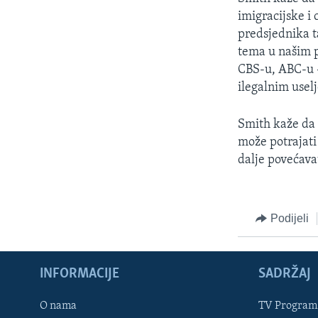
imigracijske i
predsjednika t
tema u našim 
CBS-u, ABC-u –
ilegalnim uselj
Smith kaže da 
može potrajati
dalje povećavat
Podijeli
INFORMACIJE
SADRŽAJ
Learning English
O nama
TV Program