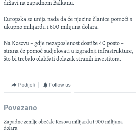
državi na zapadnom Balkanu.
MAGAZIN
O GLASU AMERIKE
Europska se unija nada da će njezine članice pomoći s
ukupno milijardu i 600 milijuna dolara.
Learning English
Na Kosovu – gdje nezaposlenost dostiže 40 posto –
PRATITE NAS
strana će pomoć sudjelovati u izgradnji infrastrukture,
što bi trebalo olakšati dolazak stranih investitora.
Jezici
Podijeli
Follow us
Povezano
Zapadne zemlje obećale Kosovu milijardu i 900 milijuna
dolara