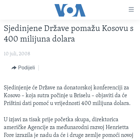
Linkovi
Pređi
na
Sjedinjene Države pomažu Kosovu s
glavni
TV PROGRAM
sadržaj
400 milijuna dolara
VIDEO
Pređi
na
10 juli, 2008
FOTOGRAFIJE DANA
glavnu
VIJESTI
Podijeli
navigaciju
Idi
NAUKA I TEHNOLOGIJA
SJEDINJENE AMERIČKE DRŽAVE
na
Sjedinjenje će Države na donatorskoj konferenciji za
SPECIJALNI PROJEKTI
BOSNA I HERCEGOVINA
pretragu
Kosovo – koja sutra počinje u Briselu – objaviti da će
KORUPCIJA
SVIJET
Prištini dati pomoć u vrijednosti 400 milijuna dolara.
SLOBODA MEDIJA
U izjavi za tisak prije početka skupa, direktorica
ŽENSKA STRANA
američke Agencije za međunarodni razvoj Henrietta
IZBJEGLIČKA STRANA
Fore izrazila je nadu da će i druge zemlje pomoći novoj