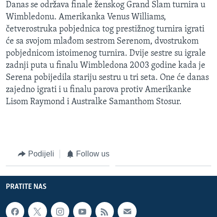
Danas se održava finale ženskog Grand Slam turnira u
MAGAZIN
Wimbledonu. Amerikanka Venus Williams,
O GLASU AMERIKE
četverostruka pobjednica tog prestižnog turnira igrati
će sa svojom mlađom sestrom Serenom, dvostrukom
Learning English
pobjednicom istoimenog turnira. Dvije sestre su igrale
zadnji puta u finalu Wimbledona 2003 godine kada je
Serena pobijedila stariju sestru u tri seta. One će danas
PRATITE NAS
zajedno igrati i u finalu parova protiv Amerikanke
Lisom Raymond i Australke Samanthom Stosur.
Jezici
Podijeli
Follow us
PRATITE NAS