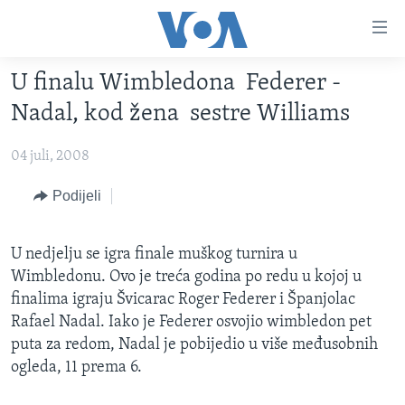
Linkovi
Pređi
na
U finalu Wimbledona Federer -
glavni
TV PROGRAM
sadržaj
Nadal, kod žena sestre Williams
VIDEO
Pređi
na
04 juli, 2008
FOTOGRAFIJE DANA
glavnu
VIJESTI
Podijeli
navigaciju
Idi
NAUKA I TEHNOLOGIJA
SJEDINJENE AMERIČKE DRŽAVE
na
U nedjelju se igra finale muškog turnira u
SPECIJALNI PROJEKTI
BOSNA I HERCEGOVINA
pretragu
Wimbledonu. Ovo je treća godina po redu u kojoj u
KORUPCIJA
SVIJET
finalima igraju Švicarac Roger Federer i Španjolac
Rafael Nadal. Iako je Federer osvojio wimbledon pet
SLOBODA MEDIJA
puta za redom, Nadal je pobijedio u više međusobnih
ŽENSKA STRANA
ogleda, 11 prema 6.
IZBJEGLIČKA STRANA