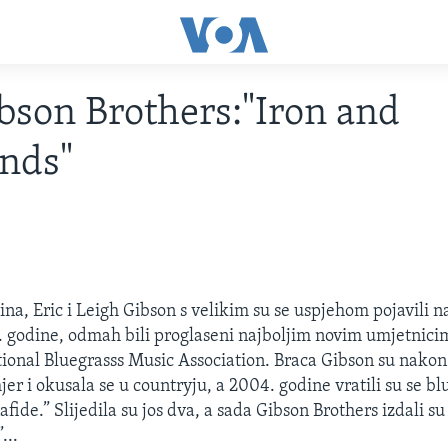
bson Brothers:"Iron and
nds"
ina, Eric i Leigh Gibson s velikim su se uspjehom pojavili n
98. godine, odmah bili proglaseni najboljim novim umjetnici
tional Bluegrasss Music Association. Braca Gibson su nakon
er i okusala se u countryju, a 2004. godine vratili su se bl
ide.” Slijedila su jos dva, a sada Gibson Brothers izdali su
...