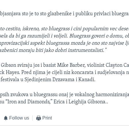
jasnjava sto je to sto glazbenike i publiku privlaci bluegra
to cestito, iskreno, sto bluegrass i cini popularnim vec des
sela da bi ga razumijeli i voljeli. Bluegrass govori o domu, ob
mprovizacijski aspekt bluegrassa mozda je ono sto najvise lj
lazbenici moraju biti jako dobri instrumentalisti.
"
Gibson sviraju jos i basist Mike Barber, violinist Clayton C
ck Hayes. Pred njima je cijeli niz koncarata i sudjelovanja
h festivala u Sjedinjenim Drzavama i Kanadi.
epsih zvukova u bluegrassu onaj je vokalnog harmoniziranja.
u “Iron and Diamonds,” Erica i Leighija Gibsona..
Follow us
Print