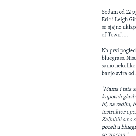
MAGAZIN
O GLASU AMERIKE
Sedam od 12 pj
Eric i Leigh G
se sjajno ukla
of Town”....
Na prvi pogled,
bluegrass. Nisu
samo nekoliko 
banjo svira od 
"Mama i tata su
kupovali glazba
bi, na radiju, 
instruktor upo
Zaljubili smo s
poceli u bluegr
se vracaju."