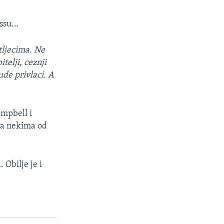
ssu...
etljecima. Ne
itelji, ceznji
ude privlaci. A
ampbell i
 na nekima od
 Obilje je i