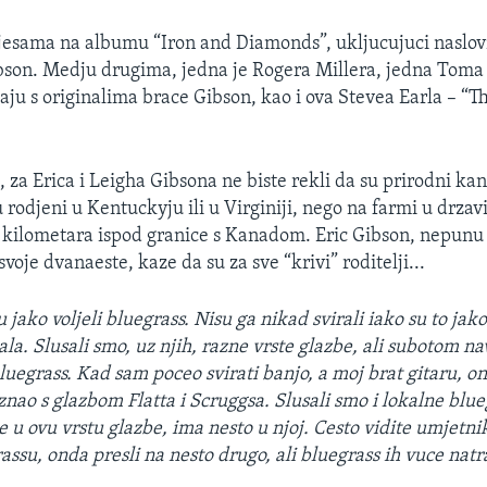
esama na albumu “Iron and Diamonds”, ukljucujuci naslovn
ibson. Medju drugima, jedna je Rogera Millera, jedna Toma 
paju s originalima brace Gibson, kao i ova Stevea Earla – “T
 za Erica i Leigha Gibsona ne biste rekli da su prirodni kan
 rodjeni u Kentuckyju ili u Virginiji, nego na farmi u drza
kilometara ispod granice s Kanadom. Eric Gibson, nepunu g
svoje dvanaeste, kaze da su za sve “krivi” roditelji...
 jako voljeli bluegrass. Nisu ga nikad svirali iako su to jako 
la. Slusali smo, uz njih, razne vrste glazbe, ali subotom na
bluegrass. Kad sam poceo svirati banjo, a moj brat gitaru, o
znao s glazbom Flatta i Scruggsa. Slusali smo i lokalne blu
e u ovu vrstu glazbe, ima nesto u njoj. Cesto vidite umjetni
assu, onda presli na nesto drugo, ali bluegrass ih vuce nat