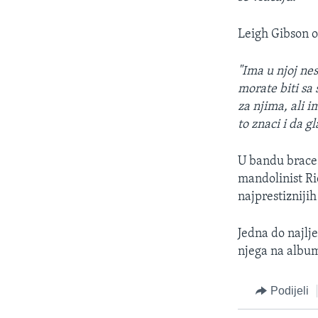
Leigh Gibson ob
"Ima u njoj nes
morate biti sa 
za njima, ali i
to znaci i da g
U bandu brace 
mandolinist Ri
najprestizniji
Jedna do najlj
njega na album
Podijeli