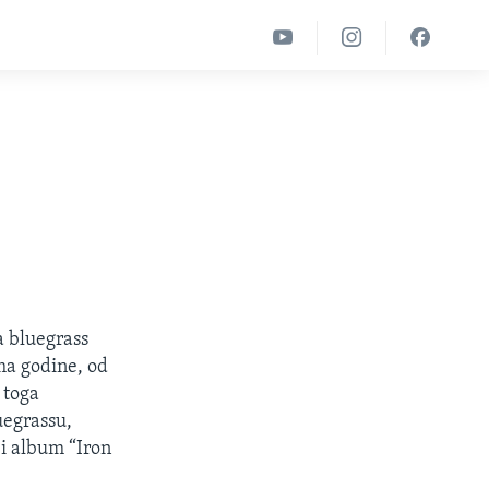
a bluegrass
ma godine, od
 toga
uegrassu,
 i album “Iron