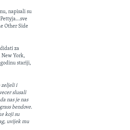
u, napisali su
Pettyja...sve
he Other Side
didati za
vi New York,
odinu stariji,
zeljeli i
vecer slusali
nda nas je nas
egrass bendove.
ke koji su
rag, uvijek mu