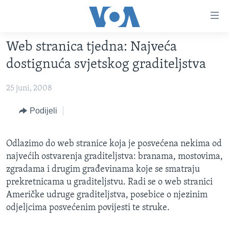
Linkovi
Pređi
na
Web stranica tjedna: Najveća
glavni
TV PROGRAM
sadržaj
dostignuća svjetskog graditeljstva
VIDEO
Pređi
na
25 juni, 2008
FOTOGRAFIJE DANA
glavnu
VIJESTI
Podijeli
navigaciju
Idi
NAUKA I TEHNOLOGIJA
SJEDINJENE AMERIČKE DRŽAVE
na
Odlazimo do web stranice koja je posvećena nekima od
SPECIJALNI PROJEKTI
BOSNA I HERCEGOVINA
pretragu
najvećih ostvarenja graditeljstva: branama, mostovima,
KORUPCIJA
SVIJET
zgradama i drugim građevinama koje se smatraju
prekretnicama u graditeljstvu. Radi se o web stranici
SLOBODA MEDIJA
Američke udruge graditeljstva, posebice o njezinim
ŽENSKA STRANA
odjeljcima posvećenim povijesti te struke.
IZBJEGLIČKA STRANA