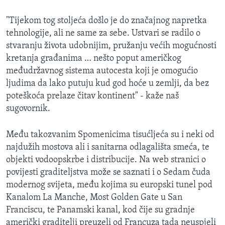
"Tijekom tog stoljeća došlo je do značajnog napretka
tehnologije, ali ne same za sebe. Ustvari se radilo o
stvaranju života udobnijim, pružanju većih mogućnosti
kretanja građanima … nešto poput američkog
međudržavnog sistema autocesta koji je omogućio
ljudima da lako putuju kud god hoće u zemlji, da bez
poteškoća prelaze čitav kontinent" - kaže naš
sugovornik.
Među takozvanim Spomenicima tisućljeća su i neki od
najdužih mostova ali i sanitarna odlagališta smeća, te
objekti vodoopskrbe i distribucije. Na web stranici o
povijesti graditeljstva može se saznati i o Sedam čuda
modernog svijeta, među kojima su europski tunel pod
Kanalom La Manche, Most Golden Gate u San
Franciscu, te Panamski kanal, kod čije su gradnje
američki graditelji preuzeli od Francuza tada neuspjeli