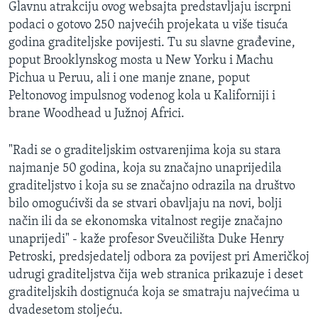
Glavnu atrakciju ovog websajta predstavljaju iscrpni
MAGAZIN
podaci o gotovo 250 najvećih projekata u više tisuća
O GLASU AMERIKE
godina graditeljske povijesti. Tu su slavne građevine,
poput Brooklynskog mosta u New Yorku i Machu
Learning English
Pichua u Peruu, ali i one manje znane, poput
Peltonovog impulsnog vodenog kola u Kaliforniji i
brane Woodhead u Južnoj Africi.
PRATITE NAS
"Radi se o graditeljskim ostvarenjima koja su stara
najmanje 50 godina, koja su značajno unaprijedila
Jezici
graditeljstvo i koja su se značajno odrazila na društvo
bilo omogućivši da se stvari obavljaju na novi, bolji
način ili da se ekonomska vitalnost regije značajno
unaprijedi" - kaže profesor Sveučilišta Duke Henry
Petroski, predsjedatelj odbora za povijest pri Američkoj
udrugi graditeljstva čija web stranica prikazuje i deset
graditeljskih dostignuća koja se smatraju najvećima u
dvadesetom stoljeću.