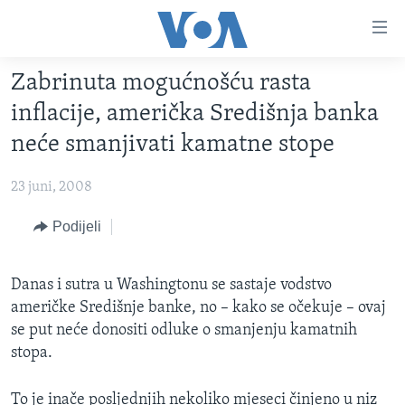
Linkovi
Pređi
na
Zabrinuta mogućnošću rasta
glavni
TV PROGRAM
sadržaj
inflacije, američka Središnja banka
VIDEO
Pređi
neće smanjivati kamatne stope
na
FOTOGRAFIJE DANA
glavnu
23 juni, 2008
VIJESTI
navigaciju
Idi
NAUKA I TEHNOLOGIJA
Podijeli
SJEDINJENE AMERIČKE DRŽAVE
na
SPECIJALNI PROJEKTI
BOSNA I HERCEGOVINA
pretragu
Danas i sutra u Washingtonu se sastaje vodstvo
KORUPCIJA
SVIJET
američke Središnje banke, no – kako se očekuje – ovaj
SLOBODA MEDIJA
se put neće donositi odluke o smanjenju kamatnih
stopa.
ŽENSKA STRANA
IZBJEGLIČKA STRANA
To je inače posljednjih nekoliko mjeseci činjeno u niz