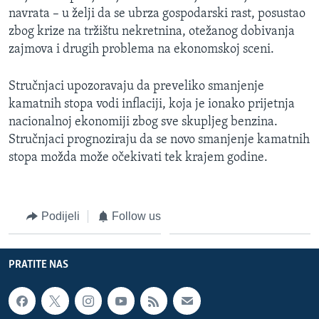
MAGAZIN
navrata – u želji da se ubrza gospodarski rast, posustao
zbog krize na tržištu nekretnina, otežanog dobivanja
O GLASU AMERIKE
zajmova i drugih problema na ekonomskoj sceni.
Learning English
Stručnjaci upozoravaju da preveliko smanjenje
kamatnih stopa vodi inflaciji, koja je ionako prijetnja
PRATITE NAS
nacionalnoj ekonomiji zbog sve skupljeg benzina.
Stručnjaci prognoziraju da se novo smanjenje kamatnih
stopa možda može očekivati tek krajem godine.
Jezici
Podijeli
Follow us
PRATITE NAS