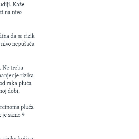
udiji. Kaže
i na nivo
ina da se rizik
a nivo nepušača
. Ne treba
manjenje rizika
 od raka pluća
noj dobi.
karcinoma pluća
k je samo 9