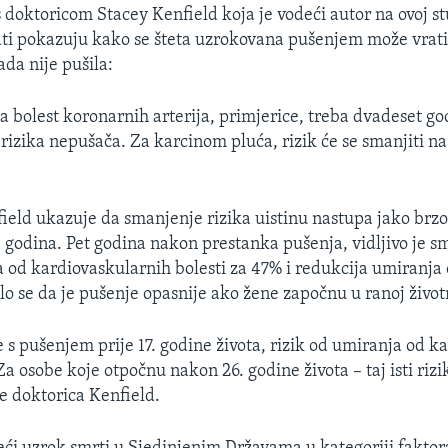
doktoricom Stacey Kenfield koja je vodeći autor na ovoj st
ti pokazuju kako se šteta uzrokovana pušenjem može vratit
ada nije pušila:
a bolest koronarnih arterija, primjerice, treba dvadeset god
 rizika nepušača. Za karcinom pluća, rizik će se smanjiti n
ield ukazuje da smanjenje rizika uistinu nastupa jako brzo
30 godina. Pet godina nakon prestanka pušenja, vidljivo je s
a od kardiovaskularnih bolesti za 47% i redukcija umiranja
lo se da je pušenje opasnije ako žene započnu u ranoj život
 s pušenjem prije 17. godine života, rizik od umiranja od 
 Za osobe koje otpočnu nakon 26. godine života – taj isti rizi
že doktorica Kenfield.