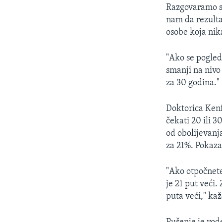
MAGAZIN
Razgovaramo s 
O GLASU AMERIKE
nam da rezulta
osobe koja nik
"Ako se
pogled
smanji na nivo
za 30 godina."
Doktorica Kenf
čekati 20 ili 
od obolijevanj
za 21%. Pokaza
"Ako otpočnete
je 21 put veći.
puta veći," ka