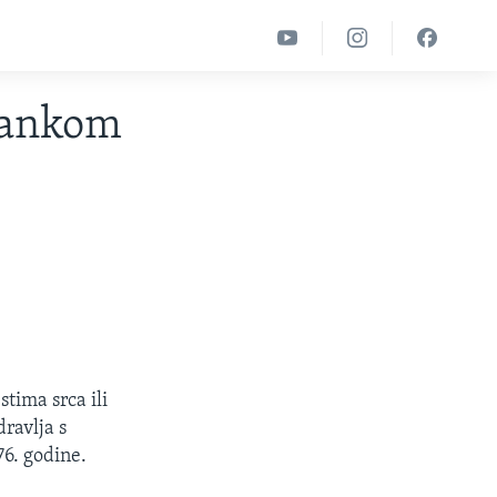
stankom
tima srca ili
ravlja s
76. godine.