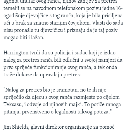
agenta unutar ovog ranča, njihov zahtjev za pretres
temelji se na navodnom telefonskom pozivu jedne 16-
ogodišnje djevojčice s tog ranča, koja je bila prisiljena
ući u brak za znatno starijim čovjekom. Vlasti do sada
nisu pronašle tu djevojčicu i priznaju da je taj poziv
mogao biti i lažan.
Harrington tvrdi da su policija i sudac koji je izdao
nalog za pretres ranča bili odlučni u svojoj namjeri da
prvo spriječe funkcioniranje ovog ranča, a tek onda
traže dokaze da opravdaju pretres:
"Nalog za pretres bio je sramotan, no to ih nije
spriječilo da djecu s ovog ranča razmjeste po cijelom
Teksasu, i odvoje od njihovih majki. To potiče mnoga
pitanja, prvenstveno o legalnosti takvog poteza."
Jim Shields, glavni direktor organizacije za pomoć