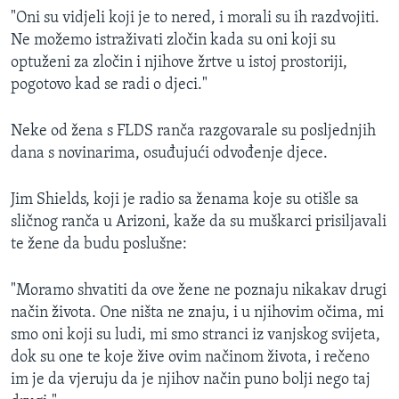
"Oni su vidjeli koji je to nered, i morali su ih razdvojiti.
Ne možemo istraživati zločin kada su oni koji su
optuženi za zločin i njihove žrtve u istoj prostoriji,
pogotovo kad se radi o djeci."
Neke od žena s FLDS ranča razgovarale su posljednjih
dana s novinarima, osuđujući odvođenje djece.
Jim Shields, koji je radio sa ženama koje su otišle sa
sličnog ranča u Arizoni, kaže da su muškarci prisiljavali
te žene da budu poslušne:
"Moramo shvatiti da ove žene ne poznaju nikakav drugi
način života. One ništa ne znaju, i u njihovim očima, mi
smo oni koji su ludi, mi smo stranci iz vanjskog svijeta,
dok su one te koje žive ovim načinom života, i rečeno
im je da vjeruju da je njihov način puno bolji nego taj