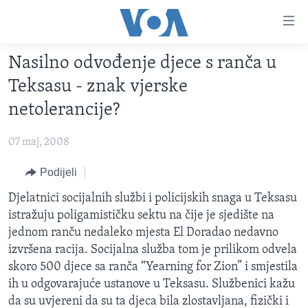
Linkovi
Pređi
na
Nasilno odvođenje djece s ranča u
glavni
TV PROGRAM
sadržaj
Teksasu - znak vjerske
VIDEO
Pređi
netolerancije?
na
FOTOGRAFIJE DANA
glavnu
07 maj, 2008
VIJESTI
navigaciju
Idi
NAUKA I TEHNOLOGIJA
Podijeli
SJEDINJENE AMERIČKE DRŽAVE
na
SPECIJALNI PROJEKTI
Djelatnici socijalnih službi i policijskih snaga u Teksasu
BOSNA I HERCEGOVINA
pretragu
istražuju poligamističku sektu na čije je sjedište na
KORUPCIJA
SVIJET
jednom ranču nedaleko mjesta El Doradao nedavno
SLOBODA MEDIJA
izvršena racija. Socijalna služba tom je prilikom odvela
skoro 500 djece sa ranča “Yearning for Zion” i smjestila
ŽENSKA STRANA
ih u odgovarajuće ustanove u Teksasu. Službenici kažu
IZBJEGLIČKA STRANA
da su uvjereni da su ta djeca bila zlostavljana, fizički i