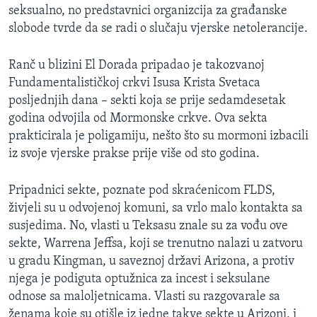
seksualno, no predstavnici organizcija za građanske
MAGAZIN
slobode tvrde da se radi o slučaju vjerske netolerancije.
O GLASU AMERIKE
Ranč u blizini El Dorada pripadao je takozvanoj
Learning English
Fundamentalističkoj crkvi Isusa Krista Svetaca
posljednjih dana – sekti koja se prije sedamdesetak
PRATITE NAS
godina odvojila od Mormonske crkve. Ova sekta
prakticirala je poligamiju, nešto što su mormoni izbacili
iz svoje vjerske prakse prije više od sto godina.
Jezici
Pripadnici sekte, poznate pod skraćenicom FLDS,
živjeli su u odvojenoj komuni, sa vrlo malo kontakta sa
susjedima. No, vlasti u Teksasu znale su za vođu ove
sekte, Warrena Jeffsa, koji se trenutno nalazi u zatvoru
u gradu Kingman, u saveznoj državi Arizona, a protiv
njega je podiguta optužnica za incest i seksulane
odnose sa maloljetnicama. Vlasti su razgovarale sa
ženama koje su otišle iz jedne takve sekte u Arizoni, i