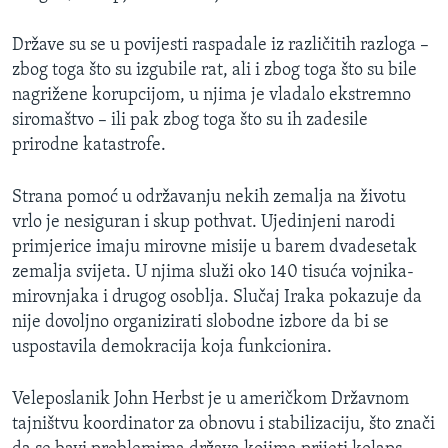
Države su se u povijesti raspadale iz različitih razloga –
zbog toga što su izgubile rat, ali i zbog toga što su bile
nagrižene korupcijom, u njima je vladalo ekstremno
siromaštvo – ili pak zbog toga što su ih zadesile
prirodne katastrofe.
Strana pomoć u održavanju nekih zemalja na životu
vrlo je nesiguran i skup pothvat. Ujedinjeni narodi
primjerice imaju mirovne misije u barem dvadesetak
zemalja svijeta. U njima služi oko 140 tisuća vojnika-
mirovnjaka i drugog osoblja. Slučaj Iraka pokazuje da
nije dovoljno organizirati slobodne izbore da bi se
uspostavila demokracija koja funkcionira.
Veleposlanik John Herbst je u američkom Državnom
tajništvu koordinator za obnovu i stabilizaciju, što znači