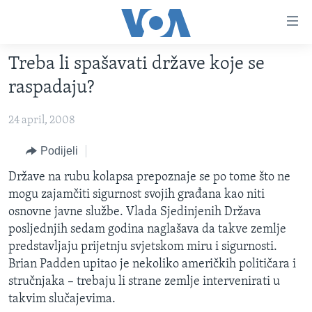
Linkovi
Pređi
na
Treba li spašavati države koje se
glavni
TV PROGRAM
sadržaj
raspadaju?
VIDEO
Pređi
na
24 april, 2008
FOTOGRAFIJE DANA
glavnu
VIJESTI
Podijeli
navigaciju
Idi
NAUKA I TEHNOLOGIJA
SJEDINJENE AMERIČKE DRŽAVE
Države na rubu kolapsa prepoznaje se po tome što ne
na
mogu zajamčiti sigurnost svojih građana kao niti
SPECIJALNI PROJEKTI
BOSNA I HERCEGOVINA
pretragu
osnovne javne službe. Vlada Sjedinjenih Država
KORUPCIJA
SVIJET
posljednjih sedam godina naglašava da takve zemlje
predstavljaju prijetnju svjetskom miru i sigurnosti.
SLOBODA MEDIJA
Brian Padden upitao je nekoliko američkih političara i
ŽENSKA STRANA
stručnjaka – trebaju li strane zemlje intervenirati u
takvim slučajevima.
IZBJEGLIČKA STRANA