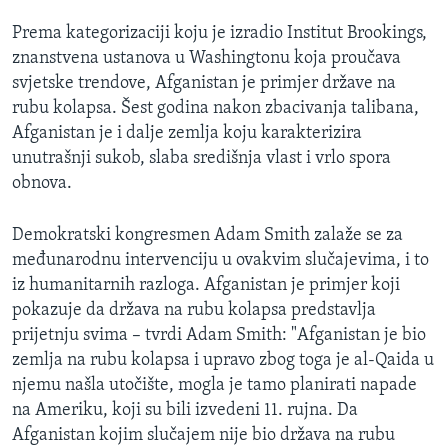
MAGAZIN
Prema kategorizaciji koju je izradio Institut Brookings,
O GLASU AMERIKE
znanstvena ustanova u Washingtonu koja proučava
svjetske trendove, Afganistan je primjer države na
Learning English
rubu kolapsa. Šest godina nakon zbacivanja talibana,
Afganistan je i dalje zemlja koju karakterizira
unutrašnji sukob, slaba središnja vlast i vrlo spora
PRATITE NAS
obnova.
Demokratski kongresmen Adam Smith zalaže se za
Jezici
međunarodnu intervenciju u ovakvim slučajevima, i to
iz humanitarnih razloga. Afganistan je primjer koji
pokazuje da država na rubu kolapsa predstavlja
prijetnju svima – tvrdi Adam Smith: "Afganistan je bio
zemlja na rubu kolapsa i upravo zbog toga je al-Qaida u
njemu našla utočište, mogla je tamo planirati napade
na Ameriku, koji su bili izvedeni 11. rujna. Da
Afganistan kojim slučajem nije bio država na rubu