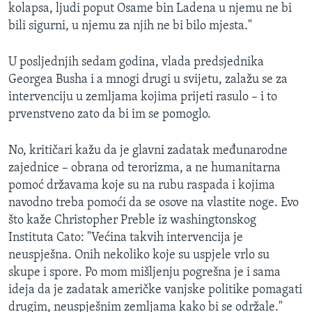
kolapsa, ljudi poput Osame bin Ladena u njemu ne bi
bili sigurni, u njemu za njih ne bi bilo mjesta."
U posljednjih sedam godina, vlada predsjednika
Georgea Busha i a mnogi drugi u svijetu, zalažu se za
intervenciju u zemljama kojima prijeti rasulo – i to
prvenstveno zato da bi im se pomoglo.
No, kritičari kažu da je glavni zadatak međunarodne
zajednice – obrana od terorizma, a ne humanitarna
pomoć državama koje su na rubu raspada i kojima
navodno treba pomoći da se osove na vlastite noge. Evo
što kaže Christopher Preble iz washingtonskog
Instituta Cato: "Većina takvih intervencija je
neuspješna. Onih nekoliko koje su uspjele vrlo su
skupe i spore. Po mom mišljenju pogrešna je i sama
ideja da je zadatak američke vanjske politike pomagati
drugim, neuspješnim zemljama kako bi se održale."