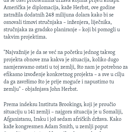
da se bavi problemima država kojima prijeti kolaps.
Američka je diplomacija, kaže Herbst, ove godine
zatražila dodatnih 248 milijuna dolara kako bi se
osnovali timovi stručnjaka – inženjera, liječnika,
stručnjaka za gradsko planiranje – koji bi pomogli u
takvim projektima.
"Najvažnije je da se već na početku jednog takvog
projekta obnove zna kakva je situacija, koliko dugo
namjeravamo ostati u toj zemlji, što nam je potrebno za
efikasno izvođenje konkretnog projekta – a sve u cilju
da ga završimo što je prije moguće i napustimo tu
zemlju" - objašnjava John Herbst.
Prema indeksu Instituta Brookings, koji je proučio
situaciju u 141 zemlji – najgora situacija je u Somaliji,
Afganistanu, Iraku i još sedam afričkih država. Kako
kaže kongresmen Adam Smith, u zemlji poput