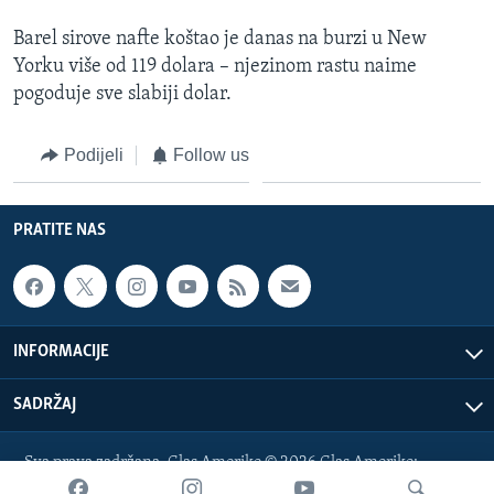
MAGAZIN
Barel sirove nafte koštao je danas na burzi u New
O GLASU AMERIKE
Yorku više od 119 dolara – njezinom rastu naime
pogoduje sve slabiji dolar.
Learning English
Podijeli
Follow us
PRATITE NAS
PRATITE NAS
Jezici
INFORMACIJE
SADRŽAJ
Sva prava zadržana. Glas Amerike © 2026 Glas Amerike:
bosnian-service@voanews.com