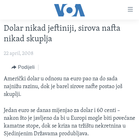
Linkovi
Pređi
na
Dolar nikad jeftiniji, sirova nafta
glavni
TV PROGRAM
sadržaj
nikad skuplja
VIDEO
Pređi
na
22 april, 2008
FOTOGRAFIJE DANA
glavnu
VIJESTI
Podijeli
navigaciju
Idi
NAUKA I TEHNOLOGIJA
SJEDINJENE AMERIČKE DRŽAVE
Američki dolar u odnosu na euro pao na do sada
na
najnižu razinu, dok je barel sirove nafte postao još
SPECIJALNI PROJEKTI
BOSNA I HERCEGOVINA
pretragu
skuplji.
KORUPCIJA
SVIJET
Jedan euro se danas mijenjao za dolar i 60 centi –
SLOBODA MEDIJA
nakon što je javljeno da bi u Europi mogle biti povećane
ŽENSKA STRANA
kamatne stope, dok se kriza na tržištu nekretnina u
IZBJEGLIČKA STRANA
Sjedinjenim Državama produbljava.