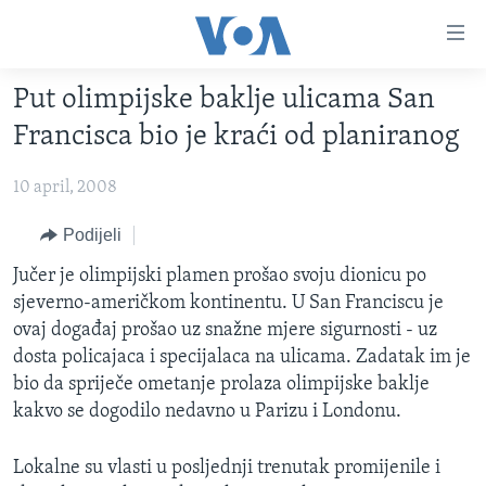
Linkovi
Pređi
na
Put olimpijske baklje ulicama San
glavni
TV PROGRAM
sadržaj
Francisca bio je kraći od planiranog
VIDEO
Pređi
na
10 april, 2008
FOTOGRAFIJE DANA
glavnu
VIJESTI
Podijeli
navigaciju
Idi
NAUKA I TEHNOLOGIJA
SJEDINJENE AMERIČKE DRŽAVE
Jučer je olimpijski plamen prošao svoju dionicu po
na
sjeverno-američkom kontinentu. U San Franciscu je
SPECIJALNI PROJEKTI
BOSNA I HERCEGOVINA
pretragu
ovaj događaj prošao uz snažne mjere sigurnosti - uz
KORUPCIJA
SVIJET
dosta policajaca i specijalaca na ulicama. Zadatak im je
bio da spriječe ometanje prolaza olimpijske baklje
SLOBODA MEDIJA
kakvo se dogodilo nedavno u Parizu i Londonu.
ŽENSKA STRANA
IZBJEGLIČKA STRANA
Lokalne su vlasti u posljednji trenutak promijenile i