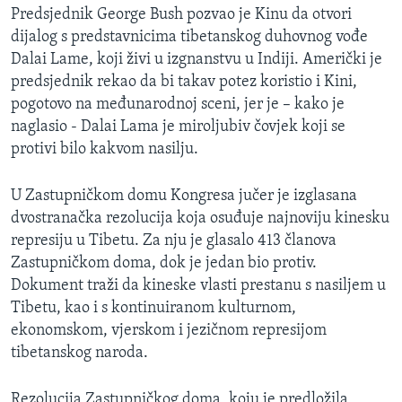
Predsjednik George Bush pozvao je Kinu da otvori
dijalog s predstavnicima tibetanskog duhovnog vođe
Dalai Lame, koji živi u izgnanstvu u Indiji. Američki je
predsjednik rekao da bi takav potez koristio i Kini,
pogotovo na međunarodnoj sceni, jer je – kako je
naglasio - Dalai Lama je miroljubiv čovjek koji se
protivi bilo kakvom nasilju.
U Zastupničkom domu Kongresa jučer je izglasana
dvostranačka rezolucija koja osuđuje najnoviju kinesku
represiju u Tibetu. Za nju je glasalo 413 članova
Zastupničkom doma, dok je jedan bio protiv.
Dokument traži da kineske vlasti prestanu s nasiljem u
Tibetu, kao i s kontinuiranom kulturnom,
ekonomskom, vjerskom i jezičnom represijom
tibetanskog naroda.
Rezolucija Zastupničkog doma, koju je predložila