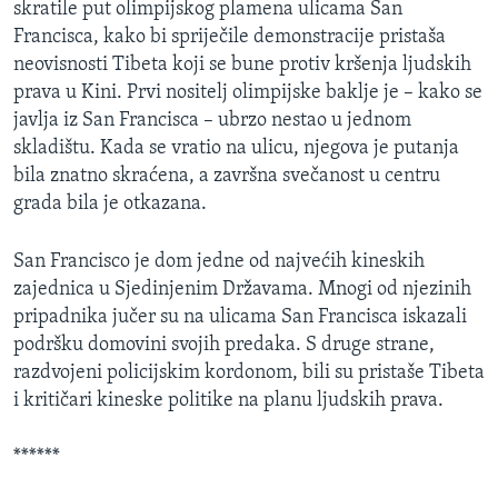
skratile put olimpijskog plamena ulicama San
MAGAZIN
Francisca, kako bi spriječile demonstracije pristaša
O GLASU AMERIKE
neovisnosti Tibeta koji se bune protiv kršenja ljudskih
prava u Kini. Prvi nositelj olimpijske baklje je – kako se
Learning English
javlja iz San Francisca – ubrzo nestao u jednom
skladištu. Kada se vratio na ulicu, njegova je putanja
bila znatno skraćena, a završna svečanost u centru
PRATITE NAS
grada bila je otkazana.
San Francisco je dom jedne od najvećih kineskih
Jezici
zajednica u Sjedinjenim Državama. Mnogi od njezinih
pripadnika jučer su na ulicama San Francisca iskazali
podršku domovini svojih predaka. S druge strane,
razdvojeni policijskim kordonom, bili su pristaše Tibeta
i kritičari kineske politike na planu ljudskih prava.
******