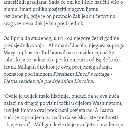
američkih gradjana. Sada će oni koji žele naučiti više o
MAGAZIN
njemu, imati priliku posjetiti njegovu ljetnu
O GLASU AMERIKE
rezidenciju, gdje je on provodio čak jednu četvrtinu
svog vremena dok je bio predsjednik.
Learning English
Od lipnja do studenog, u tri - od njegove četiri godine
predsjednikovanja - Abraham Lincoln, njegova supruga
PRATITE NAS
Mary i njihov sin Tad boravili su u rezidenciji od 34
sobe, koja se nalazi oko pet kilometara od Bijele kuće.
Frank Milligan direktor je ovog povijesnog zdanja,
Jezici
poznatog pod imenom
President Lincol`s cottage
-
Ljetna rezidencija predsjednika Lincolna.
"Ovdje je uvijek malo hladnije, budući da se ova kuća
nalazi na drugoj po visini točki u cijelom Washingtonu,
i uvijek imamo ovaj prekrasni povjetarac. A i sama
kuća je sagradjena na način da se iskoriste prednosti
tih vjetrova" - Milligan kaže da je ova ljetna rezidencija