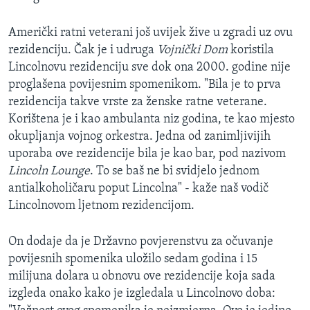
Američki ratni veterani još uvijek žive u zgradi uz ovu
rezidenciju. Čak je i udruga
Vojnički Dom
koristila
Lincolnovu rezidenciju sve dok ona 2000. godine nije
proglašena povijesnim spomenikom. "Bila je to prva
rezidencija takve vrste za ženske ratne veterane.
Korištena je i kao ambulanta niz godina, te kao mjesto
okupljanja vojnog orkestra. Jedna od zanimljivijih
uporaba ove rezidencije bila je kao bar, pod nazivom
Lincoln Lounge
. To se baš ne bi svidjelo jednom
antialkoholičaru poput Lincolna" - kaže naš vodič
Lincolnovom ljetnom rezidencijom.
On dodaje da je Državno povjerenstvu za očuvanje
povijesnih spomenika uložilo sedam godina i 15
milijuna dolara u obnovu ove rezidencije koja sada
izgleda onako kako je izgledala u Lincolnovo doba: