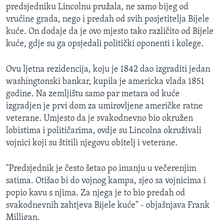
predsjedniku Lincolnu pružala, ne samo bijeg od
vrućine grada, nego i predah od svih posjetitelja Bijele
kuće. On dodaje da je ovo mjesto tako različito od Bijele
kuće, gdje su ga opsjedali politički oponenti i kolege.
Ovu ljetna rezidencija, koju je 1842 dao izgraditi jedan
washingtonski bankar, kupila je americka vlada 1851
godine. Na zemljištu samo par metara od kuće
izgradjen je prvi dom za umirovljene američke ratne
veterane. Umjesto da je svakodnevno bio okružen
lobistima i političarima, ovdje su Lincolna okruživali
vojnici koji su štitili njegovu obitelj i veterane.
"Predsjednik je često šetao po imanju u večerenjim
satima. Otišao bi do vojnog kampa, sjeo sa vojnicima i
popio kavu s njima. Za njega je to bio predah od
svakodnevnih zahtjeva Bijele kuće" - objašnjava Frank
Milligan.