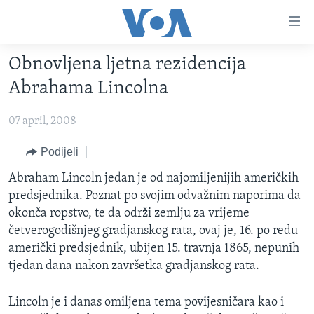
Linkovi
Pređi
na
Obnovljena ljetna rezidencija
glavni
TV PROGRAM
sadržaj
Abrahama Lincolna
VIDEO
Pređi
na
07 april, 2008
FOTOGRAFIJE DANA
glavnu
VIJESTI
Podijeli
navigaciju
Idi
NAUKA I TEHNOLOGIJA
SJEDINJENE AMERIČKE DRŽAVE
Abraham Lincoln jedan je od najomiljenijih američkih
na
predsjednika. Poznat po svojim odvažnim naporima da
SPECIJALNI PROJEKTI
BOSNA I HERCEGOVINA
pretragu
okonča ropstvo, te da održi zemlju za vrijeme
KORUPCIJA
SVIJET
četverogodišnjeg gradjanskog rata, ovaj je, 16. po redu
američki predsjednik, ubijen 15. travnja 1865, nepunih
SLOBODA MEDIJA
tjedan dana nakon završetka gradjanskog rata.
ŽENSKA STRANA
IZBJEGLIČKA STRANA
Lincoln je i danas omiljena tema povijesničara kao i