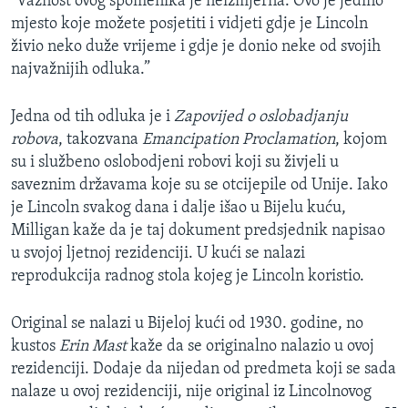
"Važnost ovog spomenika je neizmjerna. Ovo je jedino
mjesto koje možete posjetiti i vidjeti gdje je Lincoln
živio neko duže vrijeme i gdje je donio neke od svojih
najvažnijih odluka.”
Jedna od tih odluka je i
Zapovijed o oslobadjanju
robova
, takozvana
Emancipation Proclamation
, kojom
su i službeno oslobodjeni robovi koji su živjeli u
saveznim državama koje su se otcijepile od Unije. Iako
je Lincoln svakog dana i dalje išao u Bijelu kuću,
Milligan kaže da je taj dokument predsjednik napisao
u svojoj ljetnoj rezidenciji. U kući se nalazi
reprodukcija radnog stola kojeg je Lincoln koristio.
Original se nalazi u Bijeloj kući od 1930. godine, no
kustos
Erin Mast
kaže da se originalno nalazio u ovoj
rezidenciji. Dodaje da nijedan od predmeta koji se sada
nalaze u ovoj rezidenciji, nije original iz Lincolnovog