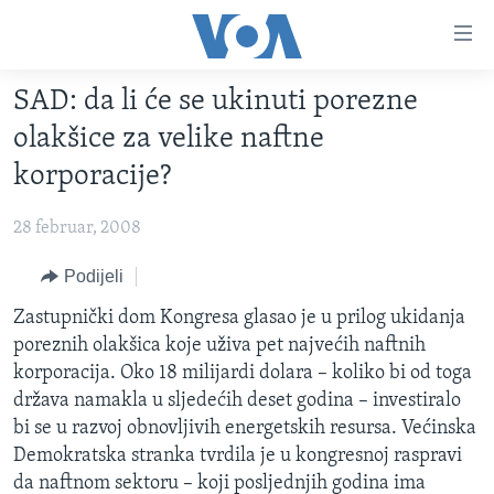
Linkovi
Pređi
na
SAD: da li će se ukinuti porezne
glavni
TV PROGRAM
sadržaj
olakšice za velike naftne
VIDEO
Pređi
korporacije?
na
FOTOGRAFIJE DANA
glavnu
28 februar, 2008
VIJESTI
navigaciju
Idi
NAUKA I TEHNOLOGIJA
Podijeli
SJEDINJENE AMERIČKE DRŽAVE
na
SPECIJALNI PROJEKTI
Zastupnički dom Kongresa glasao je u prilog ukidanja
BOSNA I HERCEGOVINA
pretragu
poreznih olakšica koje uživa pet najvećih naftnih
KORUPCIJA
SVIJET
korporacija. Oko 18 milijardi dolara – koliko bi od toga
SLOBODA MEDIJA
država namakla u sljedećih deset godina – investiralo
bi se u razvoj obnovljivih energetskih resursa. Većinska
ŽENSKA STRANA
Demokratska stranka tvrdila je u kongresnoj raspravi
IZBJEGLIČKA STRANA
da naftnom sektoru – koji posljednjih godina ima