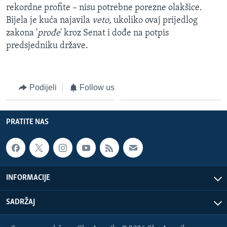
rekordne profite – nisu potrebne porezne olakšice.
MAGAZIN
Bijela je kuća najavila
veto
, ukoliko ovaj prijedlog
O GLASU AMERIKE
zakona '
prođe
' kroz Senat i dođe na potpis
predsjedniku države.
Learning English
PRATITE NAS
Podijeli
Follow us
PRATITE NAS
Jezici
INFORMACIJE
SADRŽAJ