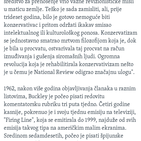
sredstvo za prenošenje vrlo važne revizionističke misli
u maticu zemlje. Teško je sada zamisliti, ali, prije
trideset godina, bilo je gotovo nemoguće biti
konzervativac i pritom održati ikakav smisao
intelektualnog ili kulturološkog ponosa. Konzervatizam
se jednostavno smatrao mrtvom filozofijom koja je, dok
je bila u procvatu, ostvarivala taj procvat na račun
iznuđivanja i gušenja siromašnih ljudi. Ogromna
revolucija koja je rehabilitirala konzervativizam nešto
je u čemu je National Review odigrao značajnu ulogu".
1962, nakon više godina objavljivanja članaka u raznim
listovima, Buckley je počeo pisati redovitu
komentatorsku rubriku tri puta tjedno. Četiri godine
kasnije, pokrenuo je i svoju tjednu emisiju na televiziji,
"Firing Line", koja se emitirala do 1999, najduže od svih
emisija takvog tipa na američkim malim ekranima.
Sredinom sedamdesetih, počeo je pisati špijunske