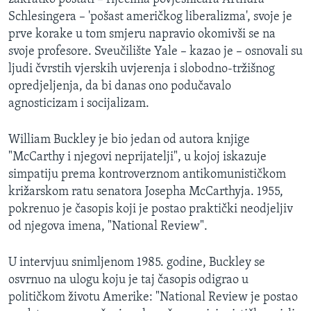
MAGAZIN
Schlesingera – 'pošast američkog liberalizma', svoje je
prve korake u tom smjeru napravio okomivši se na
O GLASU AMERIKE
svoje profesore. Sveučilište Yale – kazao je – osnovali su
ljudi čvrstih vjerskih uvjerenja i slobodno-tržišnog
Learning English
opredjeljenja, da bi danas ono podučavalo
agnosticizam i socijalizam.
PRATITE NAS
William Buckley je bio jedan od autora knjige
"McCarthy i njegovi neprijatelji", u kojoj iskazuje
simpatiju prema kontroverznom antikomunističkom
Jezici
križarskom ratu senatora Josepha McCarthyja. 1955,
pokrenuo je časopis koji je postao praktički neodjeljiv
od njegova imena, "National Review".
U intervjuu snimljenom 1985. godine, Buckley se
osvrnuo na ulogu koju je taj časopis odigrao u
političkom životu Amerike: "National Review je postao