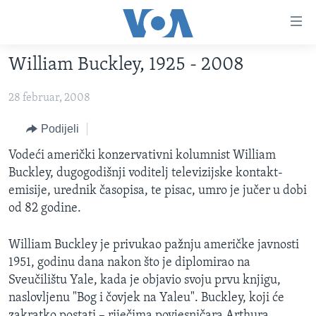
Linkovi
Pređi
na
William Buckley, 1925 - 2008
glavni
TV PROGRAM
sadržaj
28 februar, 2008
VIDEO
Pređi
na
FOTOGRAFIJE DANA
Podijeli
glavnu
VIJESTI
Vodeći američki konzervativni kolumnist William
navigaciju
Buckley, dugogodišnji voditelj televizijske kontakt-
Idi
NAUKA I TEHNOLOGIJA
SJEDINJENE AMERIČKE DRŽAVE
emisije, urednik časopisa, te pisac, umro je jučer u dobi
na
SPECIJALNI PROJEKTI
BOSNA I HERCEGOVINA
od 82 godine.
pretragu
KORUPCIJA
SVIJET
William Buckley je privukao pažnju američke javnosti
SLOBODA MEDIJA
1951, godinu dana nakon što je diplomirao na
ŽENSKA STRANA
Sveučilištu Yale, kada je objavio svoju prvu knjigu,
naslovljenu "Bog i čovjek na Yaleu". Buckley, koji će
IZBJEGLIČKA STRANA
zakratko postati – riječima povjesničara Arthura