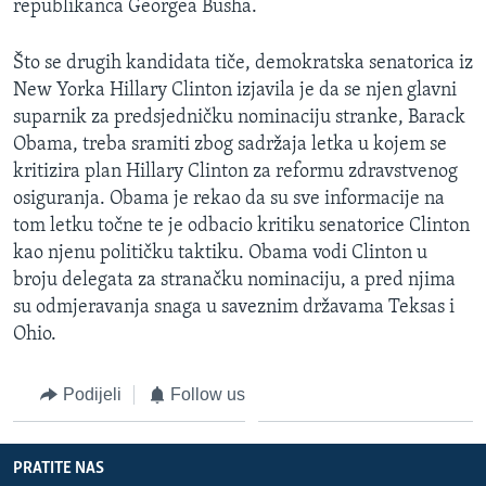
republikanca Georgea Busha.
MAGAZIN
O GLASU AMERIKE
Što se drugih kandidata tiče, demokratska senatorica iz
New Yorka Hillary Clinton izjavila je da se njen glavni
Learning English
suparnik za predsjedničku nominaciju stranke, Barack
Obama, treba sramiti zbog sadržaja letka u kojem se
kritizira plan Hillary Clinton za reformu zdravstvenog
PRATITE NAS
osiguranja. Obama je rekao da su sve informacije na
tom letku točne te je odbacio kritiku senatorice Clinton
kao njenu političku taktiku. Obama vodi Clinton u
Jezici
broju delegata za stranačku nominaciju, a pred njima
su odmjeravanja snaga u saveznim državama Teksas i
Ohio.
Podijeli
Follow us
PRATITE NAS