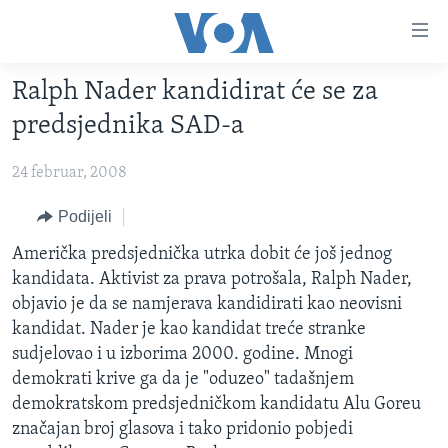
Linkovi
Pređi
na
Ralph Nader kandidirat će se za
glavni
TV PROGRAM
sadržaj
predsjednika SAD-a
VIDEO
Pređi
na
24 februar, 2008
FOTOGRAFIJE DANA
glavnu
VIJESTI
Podijeli
navigaciju
Idi
NAUKA I TEHNOLOGIJA
SJEDINJENE AMERIČKE DRŽAVE
Američka predsjednička utrka dobit će još jednog
na
kandidata. Aktivist za prava potrošala, Ralph Nader,
SPECIJALNI PROJEKTI
BOSNA I HERCEGOVINA
pretragu
objavio je da se namjerava kandidirati kao neovisni
KORUPCIJA
SVIJET
kandidat. Nader je kao kandidat treće stranke
sudjelovao i u izborima 2000. godine. Mnogi
SLOBODA MEDIJA
demokrati krive ga da je "oduzeo" tadašnjem
ŽENSKA STRANA
demokratskom predsjedničkom kandidatu Alu Goreu
značajan broj glasova i tako pridonio pobjedi
IZBJEGLIČKA STRANA