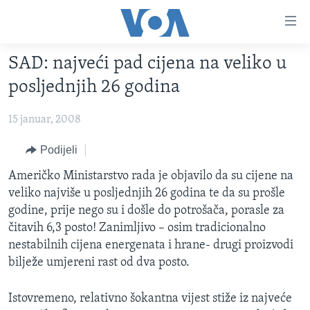
Linkovi
Pređi
na
SAD: najveći pad cijena na veliko u
glavni
TV PROGRAM
sadržaj
posljednjih 26 godina
VIDEO
Pređi
na
15 januar, 2008
FOTOGRAFIJE DANA
glavnu
VIJESTI
Podijeli
navigaciju
Idi
NAUKA I TEHNOLOGIJA
SJEDINJENE AMERIČKE DRŽAVE
Američko Ministarstvo rada je objavilo da su cijene na
na
veliko najviše u posljednjih 26 godina te da su prošle
SPECIJALNI PROJEKTI
BOSNA I HERCEGOVINA
pretragu
godine, prije nego su i došle do potrošača, porasle za
KORUPCIJA
SVIJET
čitavih 6,3 posto! Zanimljivo – osim tradicionalno
nestabilnih cijena energenata i hrane- drugi proizvodi
SLOBODA MEDIJA
bilježe umjereni rast od dva posto.
ŽENSKA STRANA
IZBJEGLIČKA STRANA
Istovremeno, relativno šokantna vijest stiže iz najveće