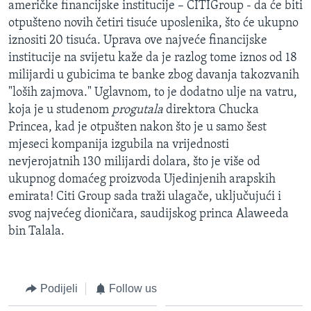
američke financijske institucije – CITIGroup - da će biti
MAGAZIN
otpušteno novih četiri tisuće uposlenika, što će ukupno
O GLASU AMERIKE
iznositi 20 tisuća. Uprava ove najveće financijske
institucije na svijetu kaže da je razlog tome iznos od 18
Learning English
milijardi u gubicima te banke zbog davanja takozvanih
"loših zajmova." Uglavnom, to je dodatno ulje na vatru,
koja je u studenom
progutala
direktora Chucka
PRATITE NAS
Princea, kad je otpušten nakon što je u samo šest
mjeseci kompanija izgubila na vrijednosti
nevjerojatnih 130 milijardi dolara, što je više od
Jezici
ukupnog domaćeg proizvoda Ujedinjenih arapskih
emirata! Citi Group sada traži ulagače, uključujući i
svog najvećeg dioničara, saudijskog princa Alaweeda
bin Talala.
Podijeli
Follow us