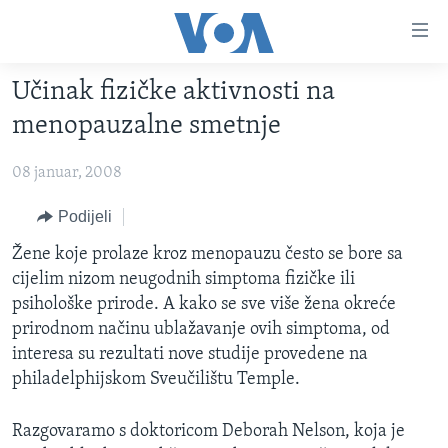
Linkovi
Pređi
na
Učinak fizičke aktivnosti na
glavni
TV PROGRAM
sadržaj
menopauzalne smetnje
VIDEO
Pređi
na
08 januar, 2008
FOTOGRAFIJE DANA
glavnu
VIJESTI
Podijeli
navigaciju
Idi
NAUKA I TEHNOLOGIJA
SJEDINJENE AMERIČKE DRŽAVE
Žene koje prolaze kroz menopauzu često se bore sa
na
cijelim nizom neugodnih simptoma fizičke ili
SPECIJALNI PROJEKTI
BOSNA I HERCEGOVINA
pretragu
psihološke prirode. A kako se sve više žena okreće
KORUPCIJA
SVIJET
prirodnom načinu ublažavanje ovih simptoma, od
interesa su rezultati nove studije provedene na
SLOBODA MEDIJA
philadelphijskom Sveučilištu Temple.
ŽENSKA STRANA
IZBJEGLIČKA STRANA
Razgovaramo s doktoricom Deborah Nelson, koja je