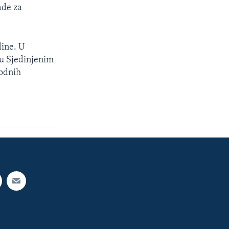
ade za
dine. U
 u Sjedinjenim
vodnih