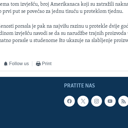
Prema tom izvješću, broj Amerikanaca koji su zatražili nakn
 prvi put se povećao za jednu tisuću u proteklom tjednu.
enosti porasla je pak na najvišu razinu u protekle dvije go
inom izvješću navodi se da su narudžbe trajnih proizvoda
tno porasle u studenome što ukazuje na slabljenje proiz
Follow us
Print
PRATITE NAS