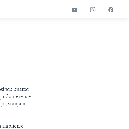
osincu unatoč
ija Conference
je, stanja na
 slabljenje