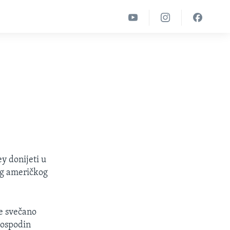
y donijeti u
vog američkog
e svečano
gospodin