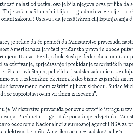
nosti nalazi od petka, ovo je bila njegova prva prilika da 
"To je zašto naš konačni klijent – građani ove zemlje – mož
odani zakonu i Ustavu i da je naš iskren cilj ispunjavanja 
ey je rekao da će pomoći da Ministarstvo pravosuđa nastavi
rnost Amerikanaca jamčeći građanska prava i slobode puten
imjene Ustava. Predsjednik Bush je dodao da je ministar 
i za otkrivanje, sprječavanje i prekidanje terorističkih na
merička obavještajna, policijska i sudska zajednica surađuj
inimo sve u zakonskim okvirima kako bismo zajamčili sigurn
dok istovremeno mora zaštititi njihovu slobodu. Sudac Mi
 da se suprotstavi ovim vitalnim izazovima".
je Ministarstvo pravosuđa ponovno otvorilo istragu u tzv
iranja. Predmet istrage bit će ponašanje odvjetnika Minis
 dano odobrenje Nacionalnoj sigurnosnoj agenciji NSA za pr
ka elektronske pošte Amerikanaca bez sudskog naloga.