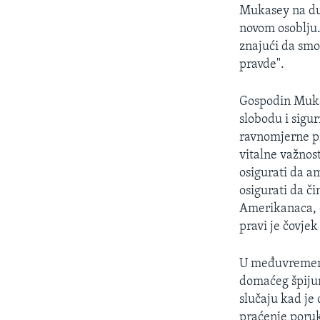
MAGAZIN
Mukasey na duž
O GLASU AMERIKE
novom osoblju. 
znajući da smo 
pravde".
Gospodin Mukas
slobodu i sigu
ravnomjerne pr
vitalne važnost
osigurati da a
osigurati da č
Amerikanaca, 
pravi je čovjek
U međuvremenu 
domaćeg špijun
slučaju kad je
praćenje poru