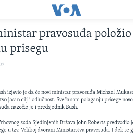
inistar pravosuđa položio
u prisegu
07
sh izjavio je da će novi ministar pravosuđa Michael Mukase
stvo jasan cilj i odlučnost. Svečanom polaganju prisege no
suđa nazočio je i predsjednik Bush.
Vrhovnog suda Sjedinjenih Država John Roberts predvodio j
ege u tzv. Velikoj dvorani Ministarstva pravosuđa. I dok se 