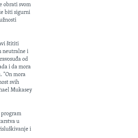
se obrati svom
e biti sigurni
dužnosti
 štititi
 neutralne i
pravosuđa od
pada i da mora
u. "On mora
ost svih
chael Mukasey
. program
tarstva u
isluškivanje i