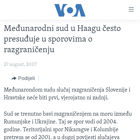
Linkovi
Pređi
na
Međunarodni sud u Haagu često
glavni
TV PROGRAM
sadržaj
presuđuje u sporovima o
VIDEO
Pređi
razgraničenju
na
FOTOGRAFIJE DANA
glavnu
27 august, 2007
VIJESTI
navigaciju
Idi
NAUKA I TEHNOLOGIJA
Podijeli
SJEDINJENE AMERIČKE DRŽAVE
na
SPECIJALNI PROJEKTI
Međunarondom sudu slučaj razgraničenja Slovenije i
BOSNA I HERCEGOVINA
pretragu
Hravtske neće biti prvi, vjerojatno ni zadnji.
KORUPCIJA
SVIJET
SLOBODA MEDIJA
Sud se trenutno bavi razgraničenjem na moru između
Rumunjske i Ukrajine. Taj se spor vodi od 2004.
ŽENSKA STRANA
godine. Teritorijalni spor Nikaragve i Kolumbije
IZBJEGLIČKA STRANA
pretresa se od 2001. a u dugoj povijesti slučajeva