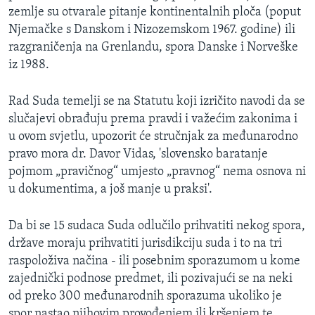
zemlje su otvarale pitanje kontinentalnih ploča (poput
MAGAZIN
Njemačke s Danskom i Nizozemskom 1967. godine) ili
O GLASU AMERIKE
razgraničenja na Grenlandu, spora Danske i Norveške
iz 1988.
Learning English
Rad Suda temelji se na Statutu koji izričito navodi da se
PRATITE NAS
slučajevi obrađuju prema pravdi i važećim zakonima i
u ovom svjetlu, upozorit će stručnjak za međunarodno
pravo mora dr. Davor Vidas, 'slovensko baratanje
pojmom „pravičnog“ umjesto „pravnog“ nema osnova ni
Jezici
u dokumentima, a još manje u praksi'.
Da bi se 15 sudaca Suda odlučilo prihvatiti nekog spora,
države moraju prihvatiti jurisdikciju suda i to na tri
raspoloživa načina - ili posebnim sporazumom u kome
zajednički podnose predmet, ili pozivajući se na neki
od preko 300 međunarodnih sporazuma ukoliko je
spor nastao njihovim provođenjem ili kršenjem te,