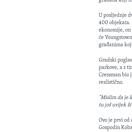
građana koji m
U posljednje d
400 objekata. 
ekonomije, on 
će Youngstown 
građanima koji
Gradski poglav
parkove, a s ti
Cressman bio j
realistično.
"Mislim da je 
tu još uvijek ži
Ovo je prvi od
Gospodin Kobak 