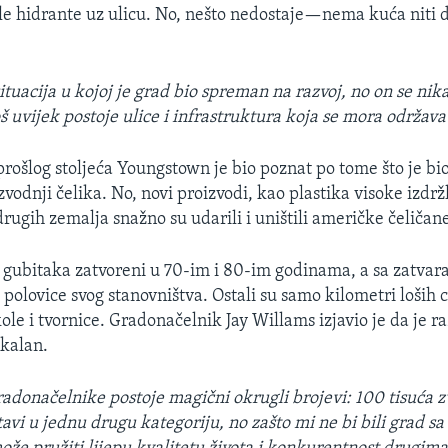
ale hidrante uz ulicu. No, nešto nedostaje—nema kuća niti 
situacija u kojoj je grad bio spreman na razvoj, no on se nik
š uvijek postoje ulice i infrastruktura koja se mora održavat
rošlog stoljeća Youngstown je bio poznat po tome što je bio
vodnji čelika. No, novi proizvodi, kao plastika visoke izdržlj
rugih zemalja snažno su udarili i uništili američke čeličan
 gubitaka zatvoreni u 70-im i 80-im godinama, a sa zatvar
 polovice svog stanovništva. Ostali su samo kilometri loših 
ole i tvornice. Gradonačelnik Jay Willams izjavio je da je r
ikalan.
adonačelnike postoje magični okrugli brojevi: 100 tisuća zv
tavi u jednu drugu kategoriju, no zašto mi ne bi bili grad sa 