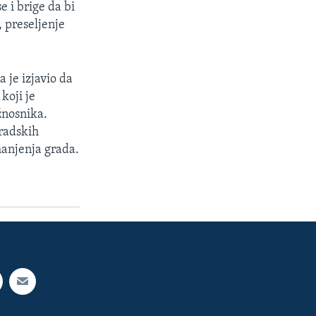
se i brige da bi
, preseljenje
 je izjavio da
koji je
žnosnika.
gradskih
manjenja grada.