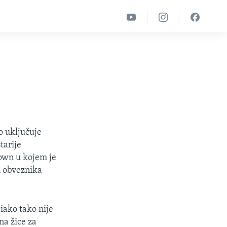
o uključuje
tarije
town u kojem je
h obveznika
iako tako nije
na žice za