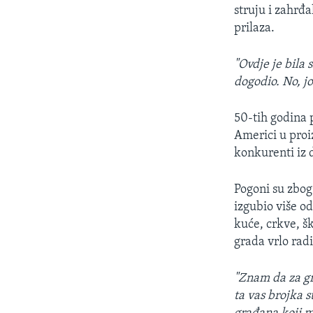
MAGAZIN
struju i zahrđ
O GLASU AMERIKE
prilaza.
"Ovdje je bila 
dogodio. No, jo
50-tih godina p
Americi u proiz
konkurenti iz d
Pogoni su zbog
izgubio više od
kuće, crkve, šk
grada vrlo rad
"Znam da za gr
ta vas brojka s