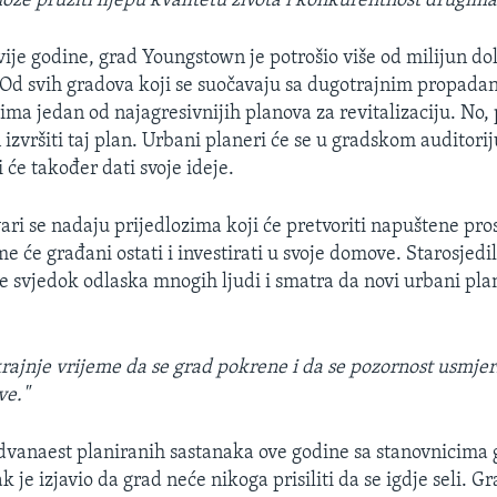
ože pružiti lijepu kvalitetu života i konkurentnost drugima
vije godine, grad Youngstown je potrošio više od milijun do
Od svih gradova koji se suočavaju sa dugotrajnim propada
ima jedan od najagresivnijih planova za revitalizaciju. No, 
izvršiti taj plan. Urbani planeri će se u gradskom auditorij
 će također dati svoje ideje.
ari se nadaju prijedlozima koji će pretvoriti napuštene pro
me će građani ostati i investirati u svoje domove. Starosjed
e svjedok odlaska mnogih ljudi i smatra da novi urbani pla
krajnje vrijeme da se grad pokrene i da se pozornost usmjeri
ve."
 dvanaest planiranih sastanaka ove godine sa stanovnicima 
je izjavio da grad neće nikoga prisiliti da se igdje seli. G