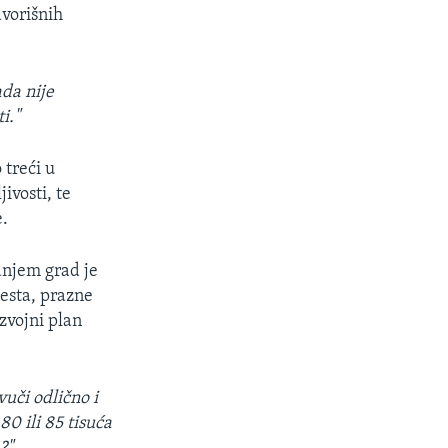
dvorišnih
ada nije
i."
 treći u
ivosti, te
e.
anjem grad je
cesta, prazne
azvojni plan
uči odlično i
80 ili 85 tisuća