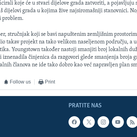
icirali koje će u stvari dijelove grada zatvoriti, a pojavljuju 
aš dijelovi grada u kojima žive najsiromašniji stanovnici. No
ni problem.
r, stručnjak koji se bavi napuštenim zemljišnim prostorima
dio takav projekt na tako velikom naseljenom području, a u 
tika. Youngstown također nastoji smanjiti broj lokalnih du
ti iznenadila činjenica da razgovori glede smanjenja broja 
kalnih članova ne ide tako dobro kao već napravljen plan s
Follow us
Print
PRATITE NAS