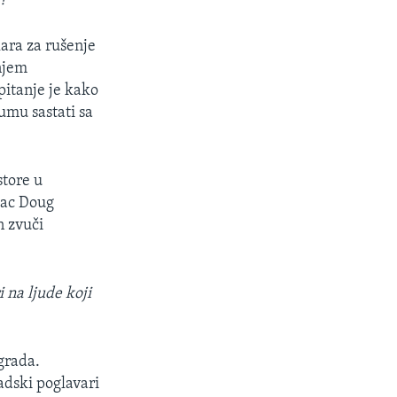
?"
lara za rušenje
njem
pitanje je kako
umu sastati sa
store u
ilac Doug
n zvuči
 na ljude koji
grada.
radski poglavari