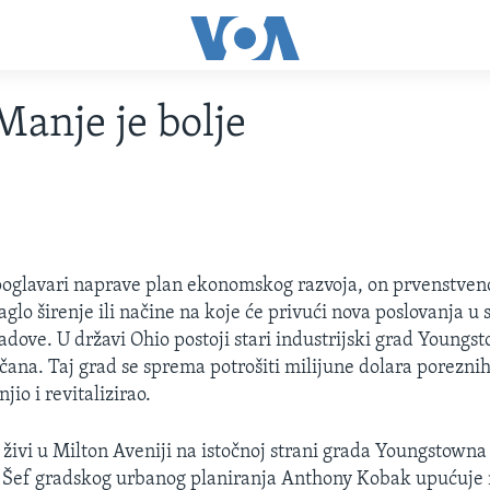
Manje je bolje
oglavari naprave plan ekonomskog razvoja, on prvenstven
naglo širenje ili načine na koje će privući nova poslovanja u s
radove. U državi Ohio postoji stari industrijski grad Youngs
ičana. Taj grad se sprema potrošiti milijune dolara porezni
jio i revitalizirao.
 živi u Milton Aveniji na istočnoj strani grada Youngstowna 
. Šef gradskog urbanog planiranja Anthony Kobak upućuje 