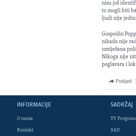
nisu još identif
to mogli biti b
ljudi nije jedi
Gospodin Poppe
nikada nije ra
umiješana poli
Nikoga nije ni
poglavara i lo
Podijeli
INFORMACIJE
SADRŽAJ
Learning English
O nama
TV Program
Kontakt
SAD
PRATITE NAS