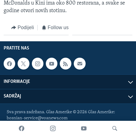
McDonalds u Kini ima oko 800 restorana, a svake se
MAGAZIN
godine otvori novih stotinu.
O GLASU AMERIKE
Podijeli
Follow us
Learning English
PRATITE NAS
PRATITE NAS
Jezici
INFORMACIJE
SADRŽAJ
Sva prava zadržana. Glas Amerike © 2026 Glas Amerike:
bosnian-service@voanews.com