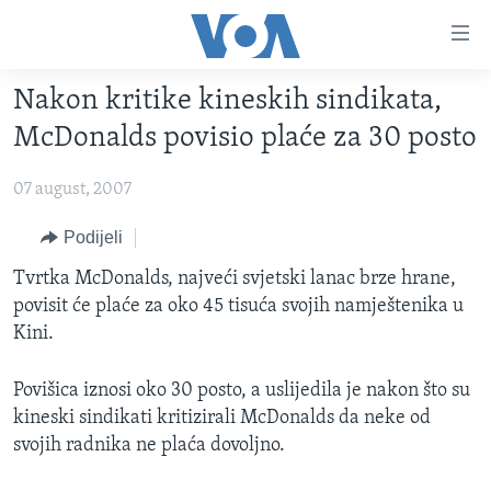
Linkovi
Pređi
na
Nakon kritike kineskih sindikata,
glavni
TV PROGRAM
sadržaj
McDonalds povisio plaće za 30 posto
VIDEO
Pređi
na
07 august, 2007
FOTOGRAFIJE DANA
glavnu
VIJESTI
Podijeli
navigaciju
Idi
NAUKA I TEHNOLOGIJA
SJEDINJENE AMERIČKE DRŽAVE
Tvrtka McDonalds, najveći svjetski lanac brze hrane,
na
povisit će plaće za oko 45 tisuća svojih namještenika u
SPECIJALNI PROJEKTI
BOSNA I HERCEGOVINA
pretragu
Kini.
KORUPCIJA
SVIJET
Povišica iznosi oko 30 posto, a uslijedila je nakon što su
SLOBODA MEDIJA
kineski sindikati kritizirali McDonalds da neke od
ŽENSKA STRANA
svojih radnika ne plaća dovoljno.
IZBJEGLIČKA STRANA