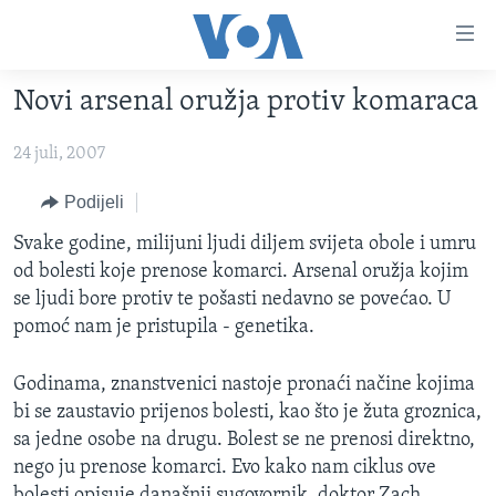
Linkovi
Pređi
na
Novi arsenal oružja protiv komaraca
glavni
TV PROGRAM
sadržaj
24 juli, 2007
VIDEO
Pređi
na
FOTOGRAFIJE DANA
Podijeli
glavnu
VIJESTI
Svake godine, milijuni ljudi diljem svijeta obole i umru
navigaciju
od bolesti koje prenose komarci. Arsenal oružja kojim
Idi
NAUKA I TEHNOLOGIJA
SJEDINJENE AMERIČKE DRŽAVE
se ljudi bore protiv te pošasti nedavno se povećao. U
na
SPECIJALNI PROJEKTI
BOSNA I HERCEGOVINA
pomoć nam je pristupila - genetika.
pretragu
KORUPCIJA
SVIJET
Godinama, znanstvenici nastoje pronaći načine kojima
SLOBODA MEDIJA
bi se zaustavio prijenos bolesti, kao što je žuta groznica,
ŽENSKA STRANA
sa jedne osobe na drugu. Bolest se ne prenosi direktno,
nego ju prenose komarci. Evo kako nam ciklus ove
IZBJEGLIČKA STRANA
bolesti opisuje današnji sugovornik, doktor Zach