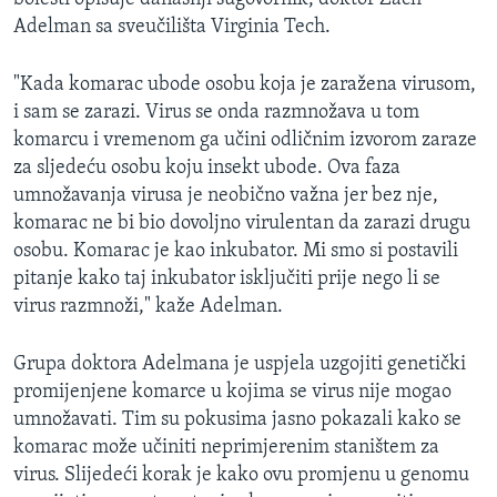
MAGAZIN
Adelman sa sveučilišta Virginia Tech.
O GLASU AMERIKE
"Kada komarac ubode osobu koja je zaražena virusom,
i sam se zarazi. Virus se onda razmnožava u tom
Learning English
komarcu i vremenom ga učini odličnim izvorom zaraze
za sljedeću osobu koju insekt ubode. Ova faza
PRATITE NAS
umnožavanja virusa je neobično važna jer bez nje,
komarac ne bi bio dovoljno virulentan da zarazi drugu
osobu. Komarac je kao inkubator. Mi smo si postavili
pitanje kako taj inkubator isključiti prije nego li se
Jezici
virus razmnoži," kaže Adelman.
Grupa doktora Adelmana je uspjela uzgojiti genetički
promijenjene komarce u kojima se virus nije mogao
umnožavati. Tim su pokusima jasno pokazali kako se
komarac može učiniti neprimjerenim staništem za
virus. Slijedeći korak je kako ovu promjenu u genomu