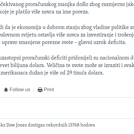
očekivanog proračunskog manjka došlo zbog razmjerno jak
oje je platilo više novca na ime poreza.
rdi da je ekonomija u dobrom stanju zbog vladine politike 
slovnom svijetu ostavlja više novca za investiranje i troše
e upravo smanjene porezne svote – glavni uzrok deficita.
uzastopni proračunski deficiti pridonijeli su nacionalnom d
evet bilijuna dolara. Veličina te svote može se izraziti i ova
merikanaca dužan je više od 29 tisuća dolara.
Follow us
Print
deks Dow Jones dostigao rekordnih 13768 bodova