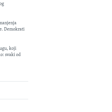
og
smanjenja
nje. Demokrati
ugu, koji
ko: svaki od