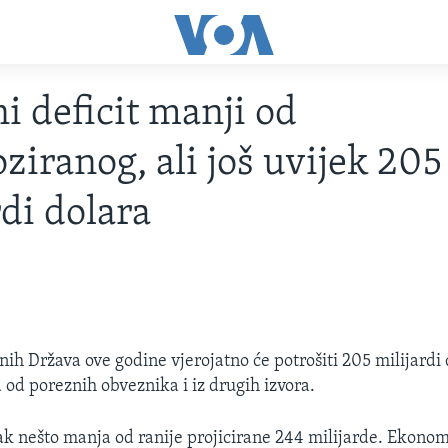
i deficit manji od
ziranog, ali još uvijek 205
rdi dolara
nih Država ove godine vjerojatno će potrošiti 205 milijardi 
a od poreznih obveznika i iz drugih izvora.
ak nešto manja od ranije projicirane 244 milijarde. Ekonomi