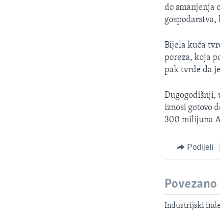
MAGAZIN
do smanjenja 
O GLASU AMERIKE
gospodarstva, k
Bijela kuća tv
poreza, koja po
pak tvrde da j
Dugogodišnji, 
iznosi gotovo d
300 milijuna A
Podijeli
Povezano
Industrijski in