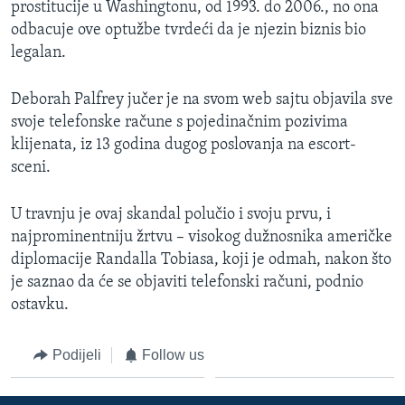
prostitucije u Washingtonu, od 1993. do 2006., no ona
MAGAZIN
odbacuje ove optužbe tvrdeći da je njezin biznis bio
O GLASU AMERIKE
legalan.
Learning English
Deborah Palfrey jučer je na svom web sajtu objavila sve
svoje telefonske račune s pojedinačnim pozivima
klijenata, iz 13 godina dugog poslovanja na escort-
PRATITE NAS
sceni.
U travnju je ovaj skandal polučio i svoju prvu, i
Jezici
najprominentniju žrtvu – visokog dužnosnika američke
diplomacije Randalla Tobiasa, koji je odmah, nakon što
je saznao da će se objaviti telefonski računi, podnio
ostavku.
Podijeli
Follow us