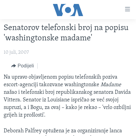
Linkovi
Pređi
na
Senatorov telefonski broj na popisu
glavni
TV PROGRAM
sadržaj
'washingtonske madame'
VIDEO
Pređi
na
10 juli, 2007
FOTOGRAFIJE DANA
glavnu
VIJESTI
Podijeli
navigaciju
Idi
NAUKA I TEHNOLOGIJA
SJEDINJENE AMERIČKE DRŽAVE
Na upravo objavljenom popisu telefonskih poziva
na
escort-agenciji takozvane washingtonske
Madame
SPECIJALNI PROJEKTI
BOSNA I HERCEGOVINA
pretragu
našao i telefonski broj republikanskog senatora Davida
KORUPCIJA
SVIJET
Vittera. Senator iz Louisiane ispričao se već svojoj
supruzi, a i Bogu, za ovaj – kako je rekao – 'vrlo ozbiljni
SLOBODA MEDIJA
grijeh iz prošlosti'.
ŽENSKA STRANA
IZBJEGLIČKA STRANA
Deborah Palfrey optužena je za organiziranje lanca