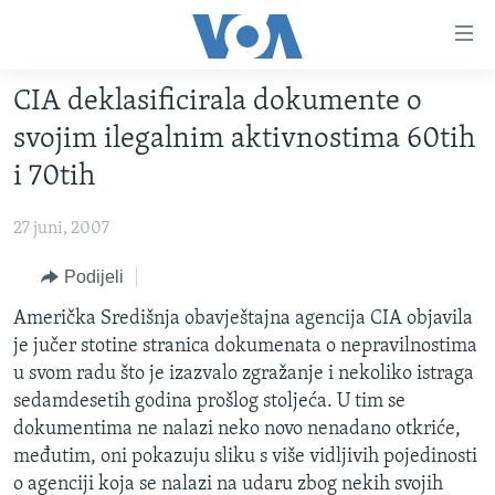
Linkovi
Pređi
na
CIA deklasificirala dokumente o
glavni
TV PROGRAM
sadržaj
svojim ilegalnim aktivnostima 60tih
VIDEO
Pređi
i 70tih
na
FOTOGRAFIJE DANA
glavnu
27 juni, 2007
VIJESTI
navigaciju
Idi
NAUKA I TEHNOLOGIJA
Podijeli
SJEDINJENE AMERIČKE DRŽAVE
na
SPECIJALNI PROJEKTI
Američka Središnja obavještajna agencija CIA objavila
BOSNA I HERCEGOVINA
pretragu
je jučer stotine stranica dokumenata o nepravilnostima
KORUPCIJA
SVIJET
u svom radu što je izazvalo zgražanje i nekoliko istraga
SLOBODA MEDIJA
sedamdesetih godina prošlog stoljeća. U tim se
dokumentima ne nalazi neko novo nenadano otkriće,
ŽENSKA STRANA
međutim, oni pokazuju sliku s više vidljivih pojedinosti
IZBJEGLIČKA STRANA
o agenciji koja se nalazi na udaru zbog nekih svojih