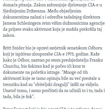
domaća pitanja. Zakon zabranjuje djelovanje CIA-e u
Sjedinjenim Državama. Među objavljenim
dokumentima nalazi s i odredba tadašnjeg direktora
Jamesa Schlesingera svim višim dužnosnicima agencije
da prijave svaku aktivnost koja je možda prekršila taj
zakon.
Britt Snider bio je opravi savjetnik senatskom Odboru
koji je ispitivao zlouporabe CIA-e 1975. godine. Kaže
kako je Odbor, nazvan po svom predsjedatelju Franku
Churchu, bio šokiran kad je počeo ići kroz te
dokumente na početku istrage. "Mnoge od tih
aktivnosti koje se tamo opisuju bile su već prestale u
trenutku kad su "obiteljski dragulji" izišli na vidjelo.
Unatoč tomu, i samo pročitati da su učinili to i to, tada i
tada, bila je šok".