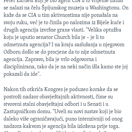
Peter Earnest koji je bio agent CIA u to vrijeme danas
se nalazi na čelu Špijunskog muzeja u Washingtonu. On
kaže da se CIA u tim aktivnostima nije ponašala na
svoju ruku, već je to činila po nalozima iz Bijele kuće i
drugih agencija izvršne grane vlasti. "Velika optužba
koju je uputio senator Church bila je – je li to
odmetnuta agencija? I na kraju saslušanja u njegovom
Odboru došlo se do procjene da to nije odmetnuta
agencija. Zapravo, bila je vrlo odgovorna i
disciplinirana, tako da je na neki način išla kamo ste joj
pokazali da ide".
Nakon tih otkrića Kongres je poduzeo korake da se
postroži nadzor obavještajnih aktivnosti, čime su
stvoreni stalni obavještajni odbori i u Senati i u
Zastupničkom domu. "Uveli su novi sustav koji je bio
daleko više ograničavajući, puno intenzivniji od onog
nadzora kakvom je agencija bila izložena prije toga.