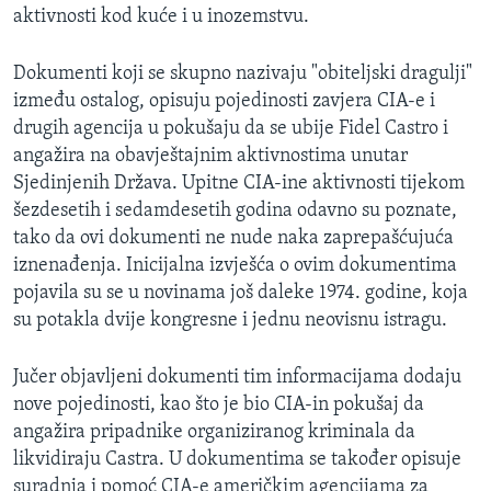
aktivnosti kod kuće i u inozemstvu.
MAGAZIN
O GLASU AMERIKE
Dokumenti koji se skupno nazivaju "obiteljski dragulji"
između ostalog, opisuju pojedinosti zavjera CIA-e i
Learning English
drugih agencija u pokušaju da se ubije Fidel Castro i
angažira na obavještajnim aktivnostima unutar
PRATITE NAS
Sjedinjenih Država. Upitne CIA-ine aktivnosti tijekom
šezdesetih i sedamdesetih godina odavno su poznate,
tako da ovi dokumenti ne nude naka zaprepašćujuća
iznenađenja. Inicijalna izvješća o ovim dokumentima
Jezici
pojavila su se u novinama još daleke 1974. godine, koja
su potakla dvije kongresne i jednu neovisnu istragu.
Jučer objavljeni dokumenti tim informacijama dodaju
nove pojedinosti, kao što je bio CIA-in pokušaj da
angažira pripadnike organiziranog kriminala da
likvidiraju Castra. U dokumentima se također opisuje
suradnja i pomoć CIA-e američkim agencijama za