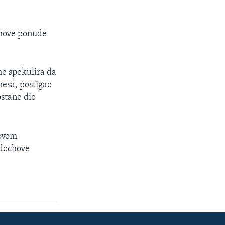
chove ponude
me spekulira da
nesa, postigao
ostane dio
govom
rdochove