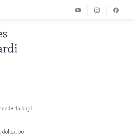
es
ardi
ponude da kupi
t dolara po