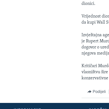
MAGAZIN
dionici.
O GLASU AMERIKE
Vrijednost dio
da kupi Wall S
Izvještajna age
je Rupert Murd
dogovor o uredn
njegova medij
Kritičari Murd
vlasništvu šir
konzervativne 
Podijeli