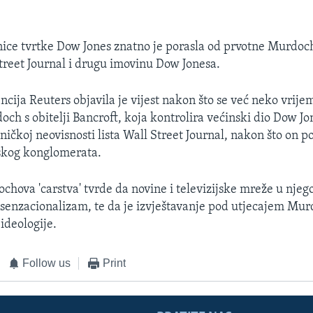
nice tvrtke Dow Jones znatno je porasla od prvotne Murdo
treet Journal i drugu imovinu Dow Jonesa.
ncija Reuters objavila je vijest nakon što se već neko vrije
och s obitelji Bancroft, koja kontrolira većinski dio Dow Jo
ičkoj neovisnosti lista Wall Street Journal, nakon što on p
skog konglomerata.
ochova 'carstva' tvrde da novine i televizijske mreže u nje
e senzacionalizam, te da je izvještavanje pod utjecajem Mu
ideologije.
Follow us
Print