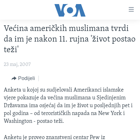
Linkovi
Pređi
na
Većina američkih muslimana tvrdi
glavni
TV PROGRAM
sadržaj
da im je nakon 11. rujna 'život postao
VIDEO
Pređi
teži'
na
FOTOGRAFIJE DANA
glavnu
23 maj, 2007
VIJESTI
navigaciju
Idi
NAUKA I TEHNOLOGIJA
Podijeli
SJEDINJENE AMERIČKE DRŽAVE
na
SPECIJALNI PROJEKTI
Anketa u kojoj su sudjelovali Amerikanci islamske
BOSNA I HERCEGOVINA
pretragu
vjere pokazuje da većina muslimana u Sjedinjenim
KORUPCIJA
SVIJET
Državama ima osjećaj da im je život u posljednjih pet i
SLOBODA MEDIJA
pol godina – od terorističkih napada na New York i
Washington - postao teži.
ŽENSKA STRANA
IZBJEGLIČKA STRANA
Anketu je proveo znanstveni centar Pew iz