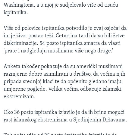
Washingtona, a u njoj je sudjelovalo više od tisuću
MAGAZIN
ispitanika.
O GLASU AMERIKE
Više od polovice ispitanika potvrdilo je ovaj osjećaj da
Learning English
im je život postao teži. Četvrtina tvrdi da su bili žrtve
diskriminacije. 54 posto ispitanika smatra da vlasti
PRATITE NAS
'prate i nadgledaju muslimane više nego druge.'
Anketa također pokazuje da su američki muslimani
razmjerno dobro asimilirani u društvo, da većina njih
Jezici
pripada srednjoj klasi te da općenito gledano imaju
umjerene poglede. Velika većina odbacuje islamski
ekstremizam.
Oko 36 posto ispitanika izjavilo je da ih brine mogući
rast islamskog ekstremizma u Sjedinjenim Državama.