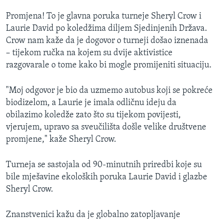
MAGAZIN
Promjena! To je glavna poruka turneje Sheryl Crow i
O GLASU AMERIKE
Laurie David po koledžima diljem Sjedinjenih Država.
Crow nam kaže da je dogovor o turneji došao iznenada
Learning English
– tijekom ručka na kojem su dvije aktivistice
razgovarale o tome kako bi mogle promijeniti situaciju.
PRATITE NAS
"Moj odgovor je bio da uzmemo autobus koji se pokreće
biodizelom, a Laurie je imala odličnu ideju da
obilazimo koledže zato što su tijekom povijesti,
Jezici
vjerujem, upravo sa sveučilišta došle velike društvene
promjene," kaže Sheryl Crow.
Turneja se sastojala od 90-minutnih priredbi koje su
bile mješavine ekoloških poruka Laurie David i glazbe
Sheryl Crow.
Znanstvenici kažu da je globalno zatopljavanje