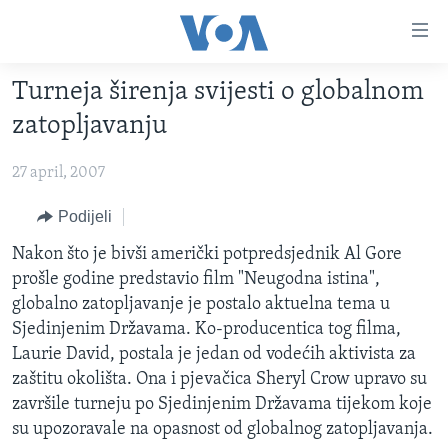
Linkovi
Pređi
na
Turneja širenja svijesti o globalnom
glavni
TV PROGRAM
sadržaj
zatopljavanju
VIDEO
Pređi
na
27 april, 2007
FOTOGRAFIJE DANA
glavnu
VIJESTI
Podijeli
navigaciju
Idi
NAUKA I TEHNOLOGIJA
SJEDINJENE AMERIČKE DRŽAVE
Nakon što je bivši američki potpredsjednik Al Gore
na
prošle godine predstavio film "Neugodna istina",
SPECIJALNI PROJEKTI
BOSNA I HERCEGOVINA
pretragu
globalno zatopljavanje je postalo aktuelna tema u
KORUPCIJA
SVIJET
Sjedinjenim Državama. Ko-producentica tog filma,
Laurie David, postala je jedan od vodećih aktivista za
SLOBODA MEDIJA
zaštitu okolišta. Ona i pjevačica Sheryl Crow upravo su
ŽENSKA STRANA
završile turneju po Sjedinjenim Državama tijekom koje
su upozoravale na opasnost od globalnog zatopljavanja.
IZBJEGLIČKA STRANA