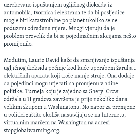
uzrokovano ispuštanjem ugljičnog dioksida iz
automobila, tvornica i elektrana te da bi posljedice
mogle biti katastrofalne po planet ukoliko se ne
poduzmu određene mjere. Mnogi vjeruju da je
problem prevelik da bi se pojedinačnim akcijama nešto
promijenilo.
Međutim, Laurie David kaže da smanjivanje ispuštanja
ugljičnog dioksida počinje kod kuće uporabom žarulja i
električnih aparata koji troše manje struje. Ona dodaje
da pojedinci mogu utjecati na promjenu vladine
politike. Turneja koju je zajedno sa Sheryl Crow
održala u 11 gradova završena je prije nekoliko dana
velikim skupom u Washingtonu. No napor za promjene
u politici zaštite okoliša nastavljaju se na Internetu,
virtualnim maršem na Washington na adresi
stopglobalwarming.org.