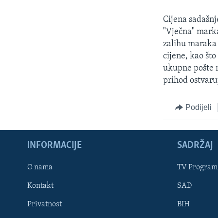
MAGAZIN
O GLASU AMERIKE
Cijena sadašnje
"Vječna" marka
zalihu maraka 
cijene, kao št
ukupne pošte n
prihod ostvaru
Podijeli
INFORMACIJE
SADRŽAJ
O nama
TV Program
Kontakt
SAD
Learning English
Privatnost
BIH
PRATITE NAS