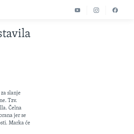
tavila
za slanje
ne. Tzv.
lla. Čelna
brana jer se
sti. Marka će