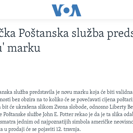
ka Poštanska služba preds
u' marku
nska služba predstavila je novu marku koja će biti validna 
osti bez obzira na to koliko će se povećavati cijena poštari
 bit će ukrašena slikom Zvona slobode, odnosno Liberty Be
 Poštanske službe John E. Potter rekao je da je ta slika oda
smatra jednim od najpoznatijih simbola američke neovisno
a u prodaji će se pojaviti 12. travnja.