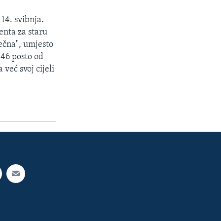
14. svibnja.
enta za staru
ječna", umjesto
 46 posto od
već svoj cijeli