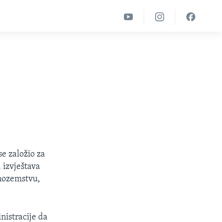
e založio za
 izvještava
inozemstvu,
nistracije da