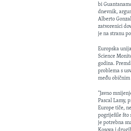
MAGAZIN
bi Guantanamo 
O GLASU AMERIKE
dnevnik, argum
Alberto Gonzale
zatvorenici do
je na stranu p
Europska unija
Science Monitor
godina. Premda
problema s usv
među običnim E
"Javno mnijenje
Pascal Lamy, p
Europe tiče, n
pogriješile št
je potrebna sn
Kosova i drugi