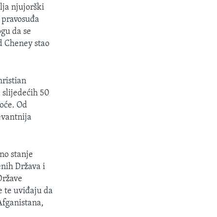
ja njujorški
r pravosuđa
ogu da se
d Cheney stao
ristian
a slijedećih 50
koće. Od
evantnija
tno stanje
enih Država i
Države
e te uviđaju da
Afganistana,