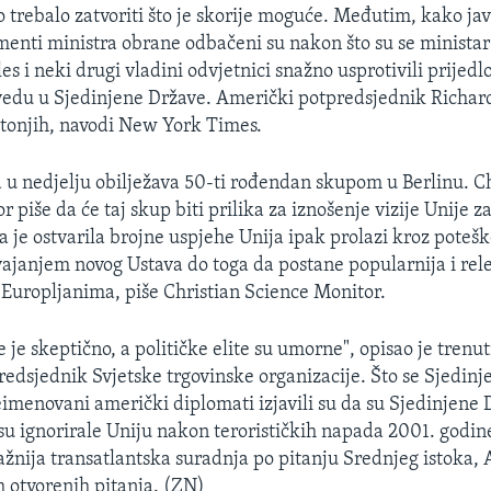
trebalo zatvoriti što je skorije moguće. Međutim, kako javl
enti ministra obrane odbačeni su nakon što su se minista
s i neki drugi vladini odvjetnici snažno usprotivili prijedl
vedu u Sjedinjene Države. Američki potpredsjednik Richar
otonjih, navodi New York Times.
 u nedjelju obilježava 50-ti rođendan skupom u Berlinu. Ch
 piše da će taj skup biti prilika za iznošenje vizije Unije z
 je ostvarila brojne uspjehe Unija ipak prolazi kroz poteš
ajanjem novog Ustava do toga da postane popularnija i rel
uropljanima, piše Christian Science Monitor.
 je skeptično, a političke elite su umorne", opisao je trenu
redsjednik Svjetske trgovinske organizacije. Što se Sjedinj
eimenovani američki diplomati izjavili su da su Sjedinjene 
o su ignorirale Uniju nakon terorističkih napada 2001. godin
ažnija transatlantska suradnja po pitanju Srednjeg istoka, 
h otvorenih pitanja. (ZN)