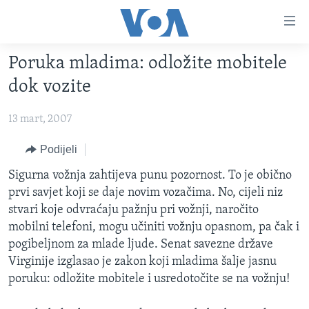
Linkovi
Pređi
na
Poruka mladima: odložite mobitele
glavni
TV PROGRAM
sadržaj
dok vozite
VIDEO
Pređi
na
13 mart, 2007
FOTOGRAFIJE DANA
glavnu
VIJESTI
Podijeli
navigaciju
Idi
NAUKA I TEHNOLOGIJA
SJEDINJENE AMERIČKE DRŽAVE
Sigurna vožnja zahtijeva punu pozornost. To je obično
na
prvi savjet koji se daje novim vozačima. No, cijeli niz
SPECIJALNI PROJEKTI
BOSNA I HERCEGOVINA
pretragu
stvari koje odvraćaju pažnju pri vožnji, naročito
KORUPCIJA
SVIJET
mobilni telefoni, mogu učiniti vožnju opasnom, pa čak i
pogibeljnom za mlade ljude. Senat savezne države
SLOBODA MEDIJA
Virginije izglasao je zakon koji mladima šalje jasnu
ŽENSKA STRANA
poruku: odložite mobitele i usredotočite se na vožnju!
IZBJEGLIČKA STRANA