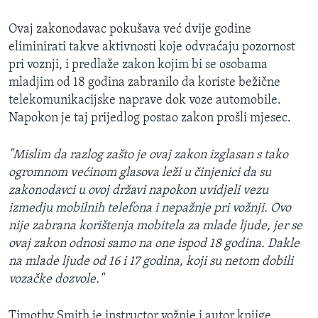
Ovaj zakonodavac pokušava već dvije godine
eliminirati takve aktivnosti koje odvraćaju pozornost
pri voznji, i predlaže zakon kojim bi se osobama
mladjim od 18 godina zabranilo da koriste bežične
telekomunikacijske naprave dok voze automobile.
Napokon je taj prijedlog postao zakon prošli mjesec.
"Mislim da razlog zašto je ovaj zakon izglasan s tako
ogromnom većinom glasova leži u činjenici da su
zakonodavci u ovoj državi napokon uvidjeli vezu
izmedju mobilnih telefona i nepažnje pri vožnji. Ovo
nije zabrana korištenja mobitela za mlade ljude, jer se
ovaj zakon odnosi samo na one ispod 18 godina. Dakle
na mlade ljude od 16 i 17 godina, koji su netom dobili
vozačke dozvole."
Timothy Smith je instructor vožnje i autor knjige