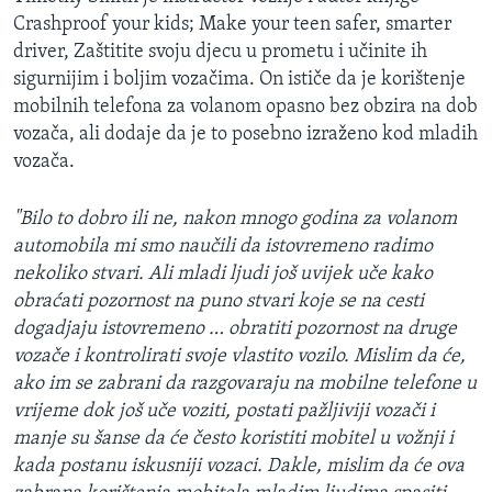
Crashproof your kids; Make your teen safer, smarter
driver, Zaštitite svoju djecu u prometu i učinite ih
sigurnijim i boljim vozačima. On ističe da je korištenje
mobilnih telefona za volanom opasno bez obzira na dob
vozača, ali dodaje da je to posebno izraženo kod mladih
vozača.
"Bilo to dobro ili ne, nakon mnogo godina za volanom
automobila mi smo naučili da istovremeno radimo
nekoliko stvari. Ali mladi ljudi još uvijek uče kako
obraćati pozornost na puno stvari koje se na cesti
dogadjaju istovremeno … obratiti pozornost na druge
vozače i kontrolirati svoje vlastito vozilo. Mislim da će,
ako im se zabrani da razgovaraju na mobilne telefone u
vrijeme dok još uče voziti, postati pažljiviji vozači i
manje su šanse da će često koristiti mobitel u vožnji i
kada postanu iskusniji vozaci. Dakle, mislim da će ova