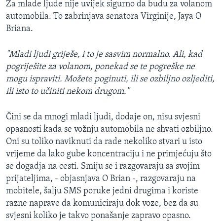
Za mlade ljude nije uvijek sigurno da budu za volanom
MAGAZIN
automobila. To zabrinjava senatora Virginije, Jaya O
O GLASU AMERIKE
Briana.
Learning English
"Mladi ljudi griješe, i to je sasvim normalno. Ali, kad
pogriješite za volanom, ponekad se te pogreške ne
mogu ispraviti. Možete poginuti, ili se ozbiljno ozljediti,
PRATITE NAS
ili isto to učiniti nekom drugom."
Čini se da mnogi mladi ljudi, dodaje on, nisu svjesni
Jezici
opasnosti kada se vožnju automobila ne shvati ozbiljno.
Oni su toliko naviknuti da rade nekoliko stvari u isto
vrijeme da lako gube koncentraciju i ne primjećuju što
se dogadja na cesti. Smiju se i razgovaraju sa svojim
prijateljima, - objasnjava O Brian -, razgovaraju na
mobitele, šalju SMS poruke jedni drugima i koriste
razne naprave da komuniciraju dok voze, bez da su
svjesni koliko je takvo ponašanje zapravo opasno.