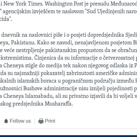
odi New York Times. Washington Post je presudu Međunaro
" agencijskim izvješćem te naslovom "Sud Ujedinjenih nar
cida".
dnevnik na naslovnici piše i o posjeti dopredsjednika Sjed
ya, Pakistanu. Kako se navodi, nenajavljenom posjetom Bi
sve veće nestrpljenje pakistanskim propustom da se obračun
ekstremistima. Činjenica da su informacije o četverosatnoj 
 Cheneya stigle do medija tek nakon njegovog odlaska iz 
žda su najsnažniji pokazatelj zabrinutosti američke adminis
ikalnih islamskih boraca u pograničnom području između P
užnosnici Bushove administracije nisu iznijeli pojedinosti p
Cheneya Islamabadu, ali su privatno izjavili da bi voljeli 
nskog predsjednika Musharaffa.
Follow us
Print