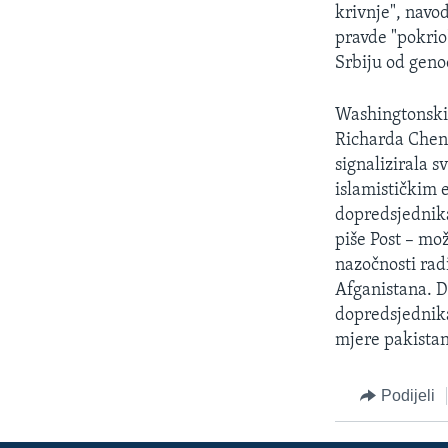
MAGAZIN
krivnje", nav
O GLASU AMERIKE
pravde "pokrio
Srbiju od geno
Washingtonski 
Richarda Chene
signalizirala 
islamističkim 
dopredsjednika
piše Post – mo
nazočnosti rad
Afganistana. D
dopredsjednika 
mjere pakista
Podijeli