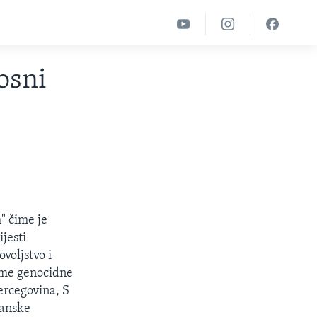
osni
" čime je
jesti
voljstvo i
igme genocidne
Hercegovina, S
janske