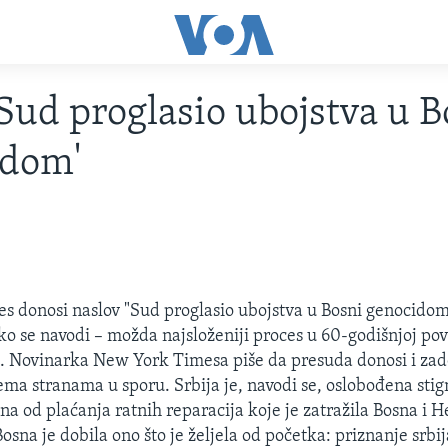
Sud proglasio ubojstva u B
idom'
 donosi naslov "Sud proglasio ubojstva u Bosni genocidom
o se navodi – možda najsloženiji proces u 60-godišnjoj povi
. Novinarka New York Timesa piše da presuda donosi i zado
jema stranama u sporu. Srbija je, navodi se, oslobođena st
ana od plaćanja ratnih reparacija koje je zatražila Bosna i 
osna je dobila ono što je željela od početka: priznanje srbi