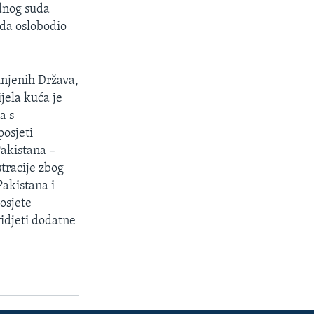
dnog suda
oda oslobodio
injenih Država,
jela kuća je
a s
posjeti
Pakistana –
tracije zbog
akistana i
osjete
vidjeti dodatne