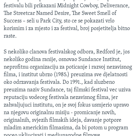
festivalu bili prikazani Midnight Cowboy, Deliverance,
The Streetcar Named Desire, The Sweet Smell of
Success – seli u Park City, sto ce se pokazati vrlo
korisnim i za mjesto i za festival, broj posjetitelja bitno
raste.
S nekoliko clanova festivalskog odbora, Redford je, jos
nekoliko godina ranije, osnovao Sundance Institut,
neprofitnu organizaciju za poticanje i razvoj nezavisnog
filma, i institut ubrzo (1985.) preuzima sve djelatnosti
oko odrzavanja festivala. Do 1991., kad sluzbeno
preuzima naziv Sundance, taj filmski festival vec uziva
reputaciju vodeceg festivala nezavisnog filma, jer
zahvaljujuci institutu, on je svoj fokus usmjerio upravo
na njegovu originalnu misiju - promicanje novih,
originalnih, svjezih filmskih ideja, davanje potpore
mladim americkim filmasima, da bi potom u program
poceo ukljucivati i medjunarodne filmove.