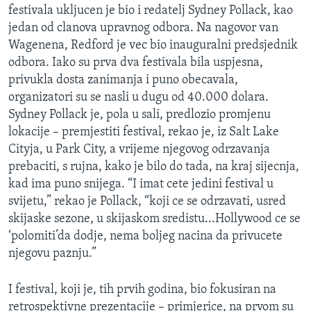
festivala ukljucen je bio i redatelj Sydney Pollack, kao
jedan od clanova upravnog odbora. Na nagovor van
Wagenena, Redford je vec bio inauguralni predsjednik
odbora. Iako su prva dva festivala bila uspjesna,
privukla dosta zanimanja i puno obecavala,
organizatori su se nasli u dugu od 40.000 dolara.
Sydney Pollack je, pola u sali, predlozio promjenu
lokacije – premjestiti festival, rekao je, iz Salt Lake
Cityja, u Park City, a vrijeme njegovog odrzavanja
prebaciti, s rujna, kako je bilo do tada, na kraj sijecnja,
kad ima puno snijega. “I imat cete jedini festival u
svijetu,” rekao je Pollack, “koji ce se odrzavati, usred
skijaske sezone, u skijaskom sredistu...Hollywood ce se
‘polomiti’da dodje, nema boljeg nacina da privucete
njegovu paznju.”
I festival, koji je, tih prvih godina, bio fokusiran na
retrospektivne prezentacije – primjerice, na prvom su