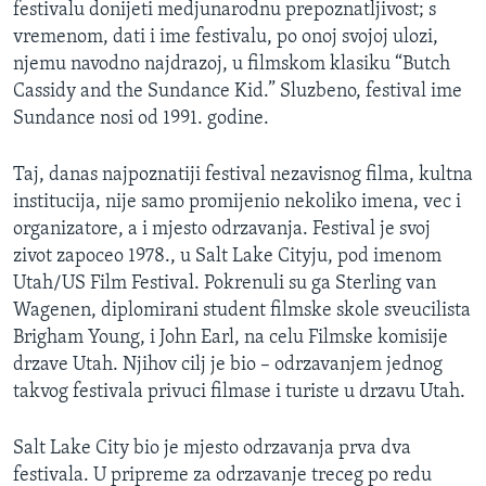
festivalu donijeti medjunarodnu prepoznatljivost; s
vremenom, dati i ime festivalu, po onoj svojoj ulozi,
njemu navodno najdrazoj, u filmskom klasiku “Butch
Cassidy and the Sundance Kid.” Sluzbeno, festival ime
Sundance nosi od 1991. godine.
Taj, danas najpoznatiji festival nezavisnog filma, kultna
institucija, nije samo promijenio nekoliko imena, vec i
organizatore, a i mjesto odrzavanja. Festival je svoj
zivot zapoceo 1978., u Salt Lake Cityju, pod imenom
Utah/US Film Festival. Pokrenuli su ga Sterling van
Wagenen, diplomirani student filmske skole sveucilista
Brigham Young, i John Earl, na celu Filmske komisije
drzave Utah. Njihov cilj je bio – odrzavanjem jednog
takvog festivala privuci filmase i turiste u drzavu Utah.
Salt Lake City bio je mjesto odrzavanja prva dva
festivala. U pripreme za odrzavanje treceg po redu