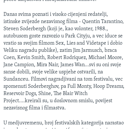
Danas svima poznati i visoko cijenjeni redatelji,
istinske zvijezde nezavisnog filma - Quentin Tarantino,
Steven Soderbergh (koji je, kao volonter, 1988.,
autobusom goste razvozio u Park Cityju, a vec iduce se
vratio sa svojim filmom Sex, Lies and Videtape i dobio
Veliku nagradu publike), zatim Jim Jarmusch, braca
Coen, Kevin Smith, Robert Rodriquez, Michael Moore,
Jane Campion, Mira Nair, James Wan...svi su oni svoje
sanse dobili, svoje velike uspjehe ostvarili, na
Sundanceu. Filmovi nagradjivani na tom festivalu, vec
spomenuti Soderberghov, pa Full Monty, Hoop Dreams,
Reservoir Dogs, Shine, The Blair Witch
Project....kreirali su, u doslovnom smislu, povijest
nezavisnog filma i filmastva.
U medjuvremenu, broj festivalskih kategorija narastao