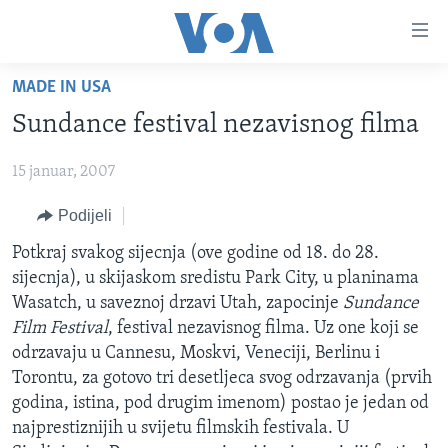
Linkovi
Pređi
na
MADE IN USA
glavni
TV PROGRAM
sadržaj
Sundance festival nezavisnog filma
VIDEO
Pređi
na
15 januar, 2007
FOTOGRAFIJE DANA
glavnu
VIJESTI
Podijeli
navigaciju
Idi
NAUKA I TEHNOLOGIJA
SJEDINJENE AMERIČKE DRŽAVE
Potkraj svakog sijecnja (ove godine od 18. do 28.
na
sijecnja), u skijaskom sredistu Park City, u planinama
SPECIJALNI PROJEKTI
BOSNA I HERCEGOVINA
pretragu
Wasatch, u saveznoj drzavi Utah, zapocinje
Sundance
KORUPCIJA
SVIJET
Film Festival
, festival nezavisnog filma. Uz one koji se
odrzavaju u Cannesu, Moskvi, Veneciji, Berlinu i
SLOBODA MEDIJA
Torontu, za gotovo tri desetljeca svog odrzavanja (prvih
ŽENSKA STRANA
godina, istina, pod drugim imenom) postao je jedan od
najprestiznijih u svijetu filmskih festivala. U
IZBJEGLIČKA STRANA