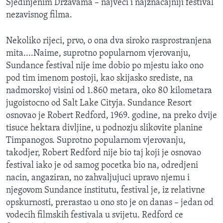
Sjedinjenim Drzavama – najveci i najznacajniji festival
MAGAZIN
nezavisnog filma.
O GLASU AMERIKE
Nekoliko rijeci, prvo, o ona dva siroko rasprostranjena
mita....Naime, suprotno popularnom vjerovanju,
Learning English
Sundance festival nije ime dobio po mjestu iako ono
pod tim imenom postoji, kao skijasko srediste, na
PRATITE NAS
nadmorskoj visini od 1.860 metara, oko 80 kilometara
jugoistocno od Salt Lake Cityja. Sundance Resort
osnovao je Robert Redford, 1969. godine, na preko dvije
Jezici
tisuce hektara divljine, u podnozju slikovite planine
Timpanogos. Suprotno popularnom vjerovanju,
takodjer, Robert Redford nije bio taj koji je osnovao
festival iako je od samog pocetka bio na, odredjeni
nacin, angaziran, no zahvaljujuci upravo njemu i
njegovom Sundance institutu, festival je, iz relativne
opskurnosti, prerastao u ono sto je on danas – jedan od
vodecih filmskih festivala u svijetu. Redford ce