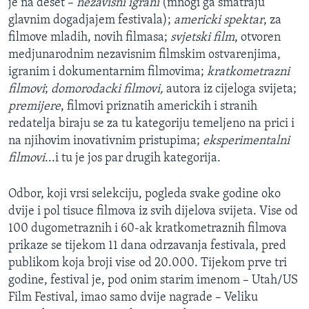
je na deset –
nezavisni igrani
(mnogi ga smatraju
glavnim dogadjajem festivala);
americki spektar
, za
filmove mladih, novih filmasa;
svjetski film
, otvoren
medjunarodnim nezavisnim filmskim ostvarenjima,
igranim i dokumentarnim filmovima;
kratkometrazni
filmovi
;
domorodacki filmovi,
autora iz cijeloga svijeta;
premijere
, filmovi priznatih americkih i stranih
redatelja biraju se za tu kategoriju temeljeno na prici i
na njihovim inovativnim pristupima;
eksperimentalni
filmovi
...i tu je jos par drugih kategorija.
Odbor, koji vrsi selekciju, pogleda svake godine oko
dvije i pol tisuce filmova iz svih dijelova svijeta. Vise od
100 dugometraznih i 60-ak kratkometraznih filmova
prikaze se tijekom 11 dana odrzavanja festivala, pred
publikom koja broji vise od 20.000. Tijekom prve tri
godine, festival je, pod onim starim imenom – Utah/US
Film Festival, imao samo dvije nagrade – Veliku