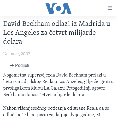
Linkovi
Pređi
na
David Beckham odlazi iz Madrida u
glavni
TV PROGRAM
sadržaj
Los Angeles za četvrt milijarde
VIDEO
Pređi
dolara
na
FOTOGRAFIJE DANA
glavnu
12 januar, 2007
VIJESTI
navigaciju
Idi
NAUKA I TEHNOLOGIJA
Podijeli
SJEDINJENE AMERIČKE DRŽAVE
na
SPECIJALNI PROJEKTI
Nogometna superzvijezda David Beckham prelazi u
BOSNA I HERCEGOVINA
pretragu
ljeto iz madridskog Reala u Los Angeles, gdje će igrati u
KORUPCIJA
SVIJET
prvoligaškom klubu LA Galaxy. Petogodišnji ugovor
SLOBODA MEDIJA
Beckhamu donosi četvrt milijarde dolara.
ŽENSKA STRANA
Nakon višemjesečnog poticanja od strane Reala da se
IZBJEGLIČKA STRANA
odluči hoće li potpisati za daljnje dvije godine, 31-