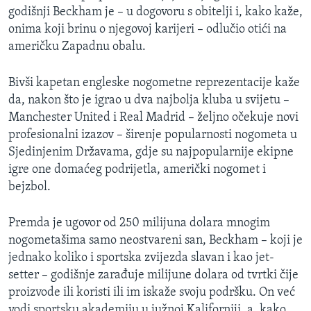
godišnji Beckham je – u dogovoru s obitelji i, kako kaže,
MAGAZIN
onima koji brinu o njegovoj karijeri – odlučio otići na
O GLASU AMERIKE
američku Zapadnu obalu.
Learning English
Bivši kapetan engleske nogometne reprezentacije kaže
da, nakon što je igrao u dva najbolja kluba u svijetu –
PRATITE NAS
Manchester United i Real Madrid – željno očekuje novi
profesionalni izazov – širenje popularnosti nogometa u
Sjedinjenim Državama, gdje su najpopularnije ekipne
igre one domaćeg podrijetla, američki nogomet i
Jezici
bejzbol.
Premda je ugovor od 250 milijuna dolara mnogim
nogometašima samo neostvareni san, Beckham – koji je
jednako koliko i sportska zvijezda slavan i kao jet-
setter – godišnje zarađuje milijune dolara od tvrtki čije
proizvode ili koristi ili im iskaže svoju podršku. On već
vodi sportsku akademiju u južnoj Kaliforniji, a, kako