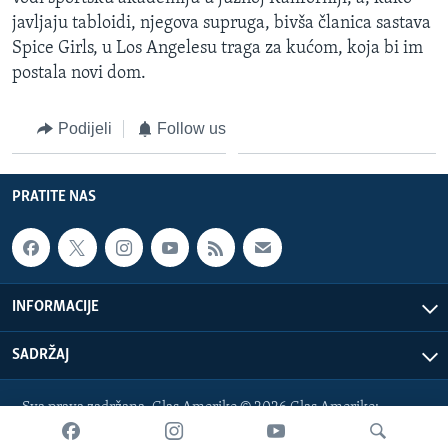
javljaju tabloidi, njegova supruga, bivša članica sastava
Spice Girls, u Los Angelesu traga za kućom, koja bi im
postala novi dom.
Podijeli
Follow us
PRATITE NAS
INFORMACIJE
SADRŽAJ
Sva prava zadržana. Glas Amerike © 2026 Glas Amerike:
bosnian-service@voanews.com