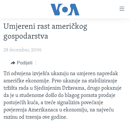
Linkovi
Pređi
na
Umjereni rast američkog
glavni
TV PROGRAM
sadržaj
gospodarstva
VIDEO
Pređi
na
28 decembar, 2006
FOTOGRAFIJE DANA
glavnu
VIJESTI
Podijeli
navigaciju
Idi
NAUKA I TEHNOLOGIJA
SJEDINJENE AMERIČKE DRŽAVE
Tri odvojena izvješća ukazuju na umjeren napredak
na
američke ekonomije. Prvo ukazuje na stabiliziranje
SPECIJALNI PROJEKTI
BOSNA I HERCEGOVINA
pretragu
tržišta rada u Sjedinjenim Državama, drugo pokazuje
KORUPCIJA
SVIJET
da je u studenome došlo do blagog porasta prodaje
postojećih kuća, a treće signalizira povećanje
SLOBODA MEDIJA
povjerenja Amerikanaca u ekonomiju, na najveću
ŽENSKA STRANA
razinu od travnja ove godine.
IZBJEGLIČKA STRANA