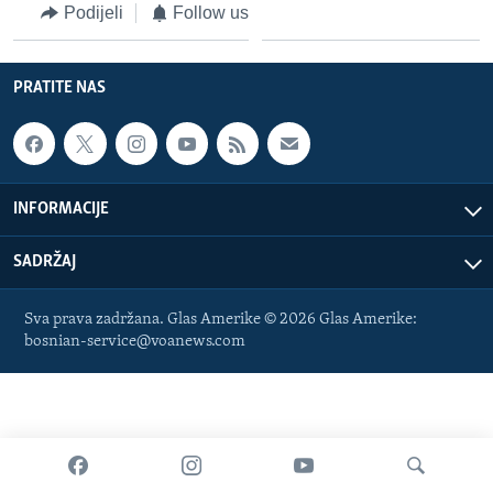
Podijeli
Follow us
MAGAZIN
O GLASU AMERIKE
PRATITE NAS
Learning English
PRATITE NAS
INFORMACIJE
SADRŽAJ
Jezici
Sva prava zadržana. Glas Amerike © 2026 Glas Amerike:
bosnian-service@voanews.com