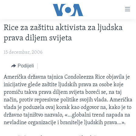
Linkovi
Pređi
na
Rice za zaštitu aktivista za ljudska
glavni
TV PROGRAM
sadržaj
prava diljem svijeta
VIDEO
Pređi
na
15 decembar, 2006
FOTOGRAFIJE DANA
glavnu
VIJESTI
Podijeli
navigaciju
Idi
NAUKA I TEHNOLOGIJA
SJEDINJENE AMERIČKE DRŽAVE
Američka državna tajnica Condoleezza Rice objavila je
na
inicijative glede zaštite ljudskih prava za osobe koje
SPECIJALNI PROJEKTI
BOSNA I HERCEGOVINA
pretragu
promiču takva prava diljem svijeta boreći se, na taj
KORUPCIJA
SVIJET
način, protiv represivne politike svojih vlada. Američka
vlada je poduzela ovaj korak kao odgovor na, kako je to
SLOBODA MEDIJA
državno tajništvo nazvalo, «…globalni trend napada na
ŽENSKA STRANA
nevladine organizacije i branitelje ljudskih prava…».
IZBJEGLIČKA STRANA