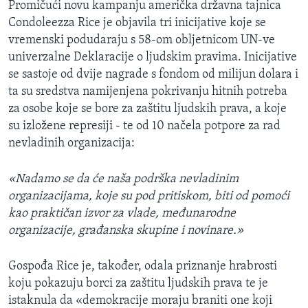
Promičući novu kampanju američka državna tajnica
MAGAZIN
Condoleezza Rice je objavila tri inicijative koje se
O GLASU AMERIKE
vremenski podudaraju s 58-om obljetnicom UN-ve
univerzalne Deklaracije o ljudskim pravima. Inicijative
Learning English
se sastoje od dvije nagrade s fondom od milijun dolara i
ta su sredstva namijenjena pokrivanju hitnih potreba
za osobe koje se bore za zaštitu ljudskih prava, a koje
PRATITE NAS
su izložene represiji - te od 10 načela potpore za rad
nevladinih organizacija:
Jezici
«Nadamo se da će naša podrška nevladinim
organizacijama, koje su pod pritiskom, biti od pomoći
kao praktičan izvor za vlade, međunarodne
organizacije, građanska skupine i novinare.»
Gospođa Rice je, također, odala priznanje hrabrosti
koju pokazuju borci za zaštitu ljudskih prava te je
istaknula da «demokracije moraju braniti one koji