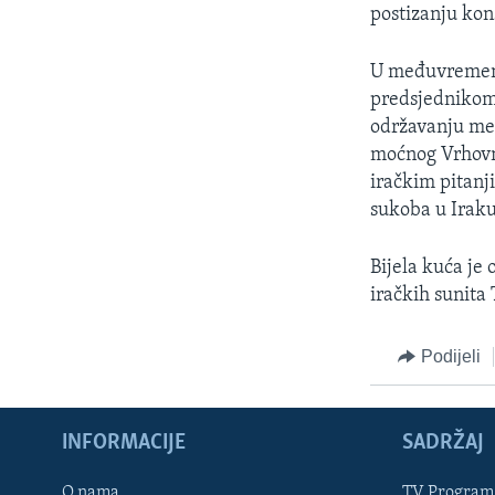
MAGAZIN
postizanju kon
O GLASU AMERIKE
U međuvremenu, 
predsjednikom
održavanju međ
moćnog Vrhovno
iračkim pitanj
sukoba u Iraku
Bijela kuća je 
iračkih sunit
Podijeli
INFORMACIJE
SADRŽAJ
Learning English
O nama
TV Program