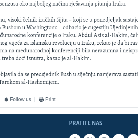
senzusa oko najboljeg načina rješavanja pitanja Iraka.
visoki čelnik iračkih šijita – koji se u ponedjeljak sastaje
 Bushom u Washingtonu – odbacio je sugestiju Ujedinjenih
unarodne konferencije o Iraku. Abdul Aziz al-Hakim, čel
g vijeća za islamsku revoluciju u Iraku, rekao je da bi ra
ima na međunarodnoj konferenciji bila nerazumna i neispr
 treba doći iznutra, kazao je al-Hakim.
objavila da se predsjednik Bush u siječnju namjerava sastati
a Tarekom al-Hashemijem.
Follow us
Print
PRATITE NAS