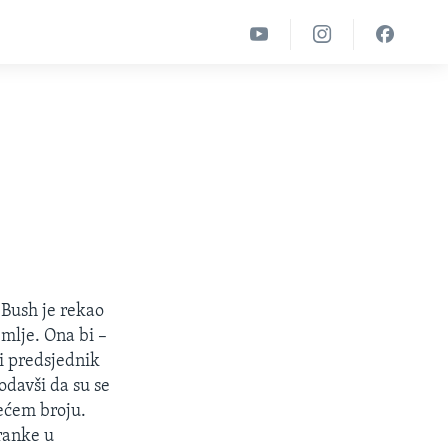
 Bush je rekao
emlje. Ona bi –
ki predsjednik
odavši da su se
većem broju.
tranke u