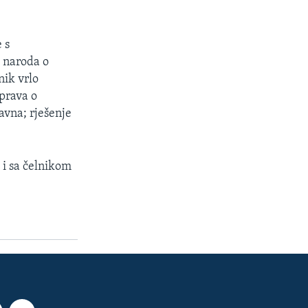
 s
 naroda o
nik vrlo
sprava o
avna; rješenje
 i sa čelnikom