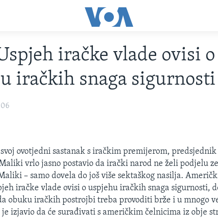
Uspjeh iračke vlade ovisi o
u iračkih snaga sigurnosti
006
svoj ovotjedni sastanak s iračkim premijerom, predsjednik
Maliki vrlo jasno postavio da irački narod ne želi podjelu z
Maliki – samo dovela do još više sektaškog nasilja. Američ
jeh iračke vlade ovisi o uspjehu iračkih snaga sigurnosti, d
 da obuku iračkih postrojbi treba provoditi brže i u mnogo 
je izjavio da će surađivati s američkim čelnicima iz obje s