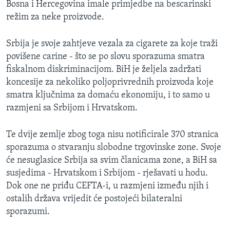
Bosna i Hercegovina imale primjedbe na bescarinski
MAGAZIN
režim za neke proizvode.
O GLASU AMERIKE
Srbija je svoje zahtjeve vezala za cigarete za koje traži
Learning English
povišene carine - što se po slovu sporazuma smatra
fiskalnom diskriminacijom. BiH je željela zadržati
koncesije za nekoliko poljoprivrednih proizvoda koje
PRATITE NAS
smatra ključnima za domaću ekonomiju, i to samo u
razmjeni sa Srbijom i Hrvatskom.
Jezici
Te dvije zemlje zbog toga nisu notificirale 370 stranica
sporazuma o stvaranju slobodne trgovinske zone. Svoje
će nesuglasice Srbija sa svim članicama zone, a BiH sa
susjedima - Hrvatskom i Srbijom - rješavati u hodu.
Dok one ne priđu CEFTA-i, u razmjeni između njih i
ostalih država vrijedit će postojeći bilateralni
sporazumi.