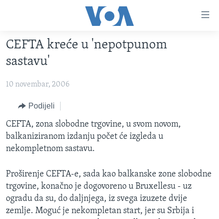
Linkovi
Pređi
na
CEFTA kreće u 'nepotpunom
glavni
TV PROGRAM
sadržaj
sastavu'
VIDEO
Pređi
na
10 novembar, 2006
FOTOGRAFIJE DANA
glavnu
VIJESTI
Podijeli
navigaciju
Idi
NAUKA I TEHNOLOGIJA
SJEDINJENE AMERIČKE DRŽAVE
CEFTA, zona slobodne trgovine, u svom novom,
na
balkaniziranom izdanju počet će izgleda u
SPECIJALNI PROJEKTI
BOSNA I HERCEGOVINA
pretragu
nekompletnom sastavu.
KORUPCIJA
SVIJET
Proširenje CEFTA-e, sada kao balkanske zone slobodne
SLOBODA MEDIJA
trgovine, konačno je dogovoreno u Bruxellesu - uz
ŽENSKA STRANA
ogradu da su, do daljnjega, iz svega izuzete dvije
IZBJEGLIČKA STRANA
zemlje. Moguć je nekompletan start, jer su Srbija i