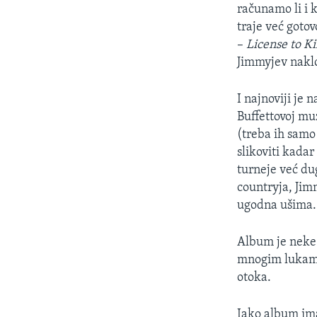
MAGAZIN
računamo li i 
O GLASU AMERIKE
traje već goto
–
License to Ki
Jimmyjev naklo
I najnoviji je 
Buffettovoj mu
(treba ih samo 
slikoviti kada
turneje već du
countryja, Jimm
ugodna ušima.
Album je neke v
mnogim lukama 
otoka.
Iako album ima