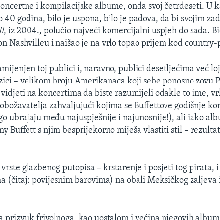
koncertne i kompilacijske albume, onda svoj četrdeseti. U ka
vo 40 godina, bilo je uspona, bilo je padova, da bi svojim 
ll
, iz 2004., polučio najveći komercijalni uspjeh do sada. Bi
n Nashvilleu i naišao je na vrlo topao prijem kod country-
namijenjen toj publici i, naravno, publici desetljećima već lo
zici – velikom broju Amerikanaca koji sebe ponosno zovu 
vidjeti na koncertima da biste razumijeli odakle to ime, vrl
r obožavatelja zahvaljujući kojima se Buffettove godišnje k
go ubrajaju među najuspješnije i najunosnije!), ali iako a
y Buffett s njim besprijekorno miješa vlastiti stil – rezultat
rste glazbenog putopisa – krstarenje i posjeti tog pirata, i 
(čitaj: povijesnim barovima) na obali Meksičkog zaljeva 
 prizvuk frivolnoga, kao uostalom i većina njegovih albuma