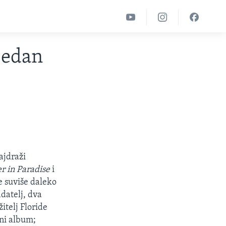
 jedan
ajdraži
r in Paradise
i
e suviše daleko
adatelj, dva
itelj Floride
lni album;