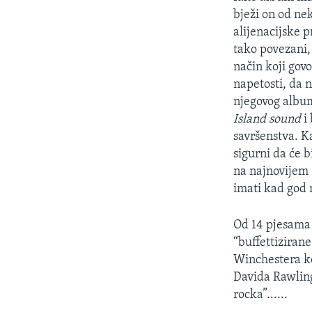
bježi on od nek
alijenacijske p
tako povezani, 
način koji gov
napetosti, da n
njegovog album
Island sound
i 
savršenstva. 
sigurni da će b
na najnovijem
imati kad god 
Od 14 pjesama n
“buffettiziran
Winchestera ko
Davida Rawlin
rocka”......