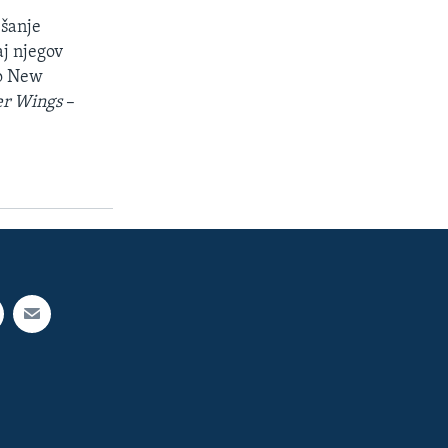
ešanje
aj njegov
do New
er Wings
–