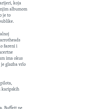
rijeri, koja
zadnjim albumom
o je to
publike.
jalnoj
Parrotheads
o šareni i
oncertne
lbum ima okus
 je glazba vrlo
pilota,
i karipskih
, Buffett ne