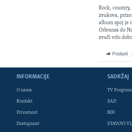
Rock, country, 
zvukova, prizor
album spoj je 
Orleansa do N
zvuči vrlo dobr
Podijeli
INFORMACIJE
SADRŽAJ
Learning English
O nama
TV Program
Kontakt
SAD
PRATITE NAS
Privatnost
BIH
Dostupnost
STAVOVI V