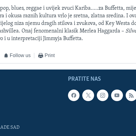
pop, blues, reggae i uvijek zvuci Kariba.....za Buffetta, mij
a i okusa raznih kultura vrlo je sretna, zlatna sredina. I ov
cijelog niza njemu dragih stilova i zvukova, od Key Westa 
ashvillea. Onaj fenomenalni klasik Merlea Haggarda –
Silv
o i u interpretaciji Jimmyja Buffetta.
Follow us
Print
PRATITE NAS
LADE SAD