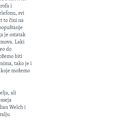
rofa i
elefonu, svi
t to čini na
 popuštanje
ga je ostatak
itmova. Laki
veo do
ožemo biti
mima, tako je i
ca koje možemo
lja, ali
esseja
lian Welch i
ralju