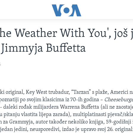
the Weather With You', još
Jimmyja Buffetta
6
čki original, Key West trubadur, “Tarzan” s plaže, Americi n
oznatiji po svojim klasicima iz 70-ih godina –
Cheeseburge
- daleki rođak milijardera Warrena Buffetta (ali ne zaostaj
u pitanju vlastita lijepa zarada), multiplatinasti pjevač/skl
 za Grammyja, autor također nekoliko knjiga, 59-godišnji ž
jedan jedini, neusporedivi, izdao je upravo svoj 26. origina