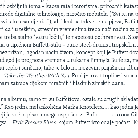
ih ozbiljnih tema – kaosa rata i terorizma, prirodnih katast
rirode digitalne tehnologije, naročito mobitela (“Svi su na t
svi tako osamljeni...”), ali i kad na takve teme pjeva, Buffet
ori da i u teškim, stresnim vremenima treba nači načina za
e treba stalno “vatru ložiti,” te napetosti pothranjivati. Sto
a u tipičnom Buffett-stilu – puno steel-drums i tropskih r
bezbrižan, lagodan način života, koncept koji je Buffett do
Kad god je prognoza vremena u rukama Jimmyja Buffetta, m
iti toplo i sunčano; tako je bilo na njegovim prijašnjim albu
 –
Take the Weather With You
. Puni je to sat topline i sun
nam zatreba tijekom mračnih i hladnih zimskih dana.
a albumu, samo tri su Buffettove, ostale su drugih skladate
e.” Kao jedna melankolična Marka Knopflera.... kao jedna J
ji je već napisao mnoge uspješne za Buffetta....kao ona Gil
gsa –
Elvis Presley Blues
, kojom Buffett isto odaje počast “K