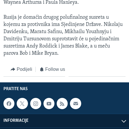
Waynea Arthursa i Paula Hanleya.
MAGAZIN
O GLASU AMERIKE
Rusija je domaćin drugog polufinalnog susreta u
kojemu za protivnika ima Sjedinjene Države. Nikolaju
Learning English
Davidenku, Maratu Safinu, Mikhailu Youzhnyju i
Dmitriju Tursunovom suprotstavit će u pojedinačnim
susretima Andy Roddick i James Blake, a u meču
PRATITE NAS
parova Bob i Mike Bryan.
Podijeli
Follow us
Jezici
PRATITE NAS
INFORMACIJE