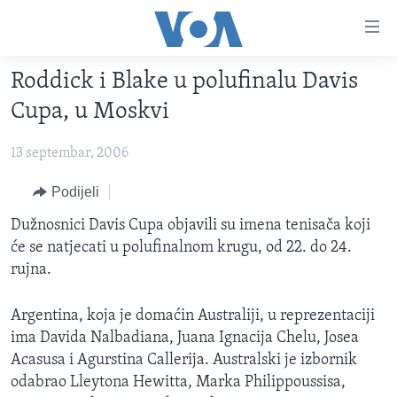
Linkovi
Pređi
na
Roddick i Blake u polufinalu Davis
glavni
TV PROGRAM
sadržaj
Cupa, u Moskvi
VIDEO
Pređi
na
13 septembar, 2006
FOTOGRAFIJE DANA
glavnu
VIJESTI
Podijeli
navigaciju
Idi
NAUKA I TEHNOLOGIJA
SJEDINJENE AMERIČKE DRŽAVE
Dužnosnici Davis Cupa objavili su imena tenisača koji
na
će se natjecati u polufinalnom krugu, od 22. do 24.
SPECIJALNI PROJEKTI
BOSNA I HERCEGOVINA
pretragu
rujna.
KORUPCIJA
SVIJET
Argentina, koja je domaćin Australiji, u reprezentaciji
SLOBODA MEDIJA
ima Davida Nalbadiana, Juana Ignacija Chelu, Josea
ŽENSKA STRANA
Acasusa i Agurstina Callerija. Australski je izbornik
IZBJEGLIČKA STRANA
odabrao Lleytona Hewitta, Marka Philippoussisa,