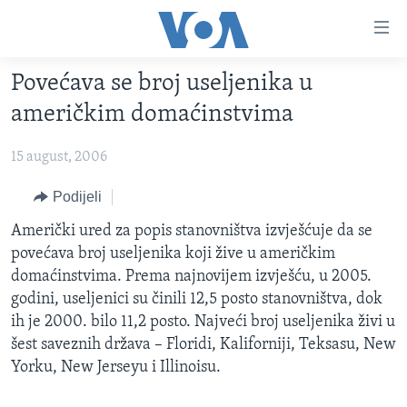
Linkovi
Pređi
na
Povećava se broj useljenika u
glavni
TV PROGRAM
sadržaj
američkim domaćinstvima
VIDEO
Pređi
na
15 august, 2006
FOTOGRAFIJE DANA
glavnu
VIJESTI
Podijeli
navigaciju
Idi
NAUKA I TEHNOLOGIJA
SJEDINJENE AMERIČKE DRŽAVE
Američki ured za popis stanovništva izvješćuje da se
na
povećava broj useljenika koji žive u američkim
SPECIJALNI PROJEKTI
BOSNA I HERCEGOVINA
pretragu
domaćinstvima. Prema najnovijem izvješću, u 2005.
KORUPCIJA
SVIJET
godini, useljenici su činili 12,5 posto stanovništva, dok
ih je 2000. bilo 11,2 posto. Najveći broj useljenika živi u
SLOBODA MEDIJA
šest saveznih država – Floridi, Kaliforniji, Teksasu, New
ŽENSKA STRANA
Yorku, New Jerseyu i Illinoisu.
IZBJEGLIČKA STRANA