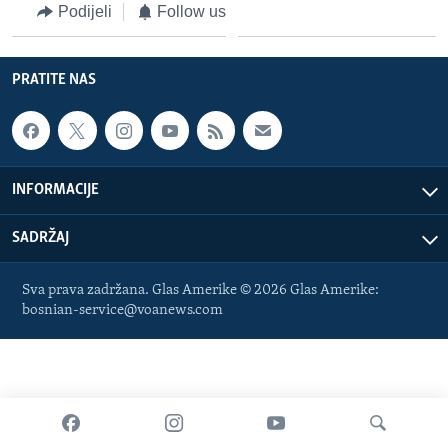
Podijeli
Follow us
MAGAZIN
O GLASU AMERIKE
PRATITE NAS
Learning English
PRATITE NAS
INFORMACIJE
SADRŽAJ
Jezici
Sva prava zadržana. Glas Amerike © 2026 Glas Amerike:
bosnian-service@voanews.com