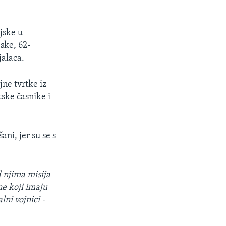
jske u
jske, 62-
jalaca.
ne tvrtke iz
tske časnike i
ni, jer su se s
d njima misija
e koji imaju
lni vojnici -