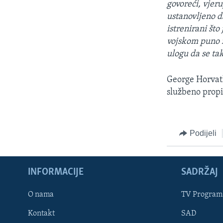
govoreći, vjeru
ustanovljeno da
istrenirani št
vojskom puno r
ulogu da se ta
George Horvath 
službeno propi
Podijeli
INFORMACIJE
SADRŽAJ
Learning English
O nama
TV Program
Kontakt
SAD
PRATITE NAS