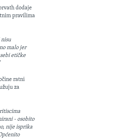
Horvath dodaje
atnim pravilima
 nisu
vno malo jer
sebi etičke
"
očine ratni
tužuju za
ritiscima
nirani - osobito
, nije isprika
 Općenito