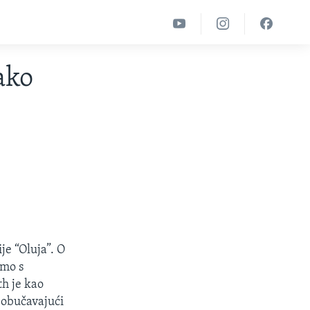
ako
je “Oluja”.
O
smo s
h je kao
 obučavajući