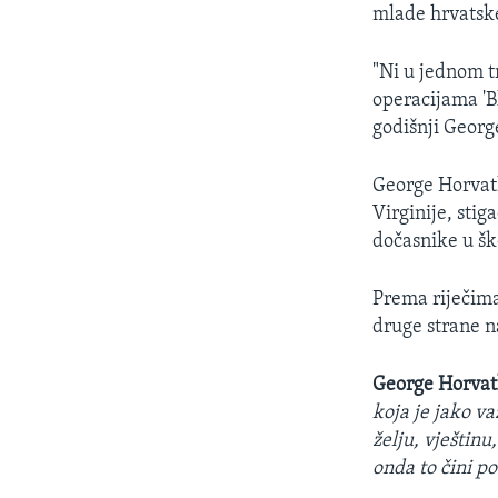
MAGAZIN
mlade hrvatsk
O GLASU AMERIKE
"Ni u jednom 
operacijama 'Bl
godišnji Georg
George Horvath
Virginije, sti
dočasnike u šk
Prema riječima
druge strane na
George Horvat
koja je jako v
želju, vještinu
onda to čini p