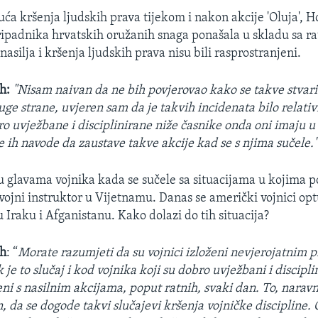
ća kršenja ljudskih prava tijekom i nakon akcije 'Oluja', 
ripadnika hrvatskih oružanih snaga ponašala u skladu sa r
 nasilja i kršenja ljudskih prava nisu bili rasprostranjeni.
h:
"Nisam naivan da ne bih povjerovao kako se takve stvari
uge strane, uvjeren sam da je takvih incidenata bilo relati
o uvježbane i disciplinirane niže časnike onda oni imaju u 
e ih navode da zaustave takve akcije kad se s njima sučele.
u glavama vojnika kada se sučele sa situacijama u kojima p
e vojni instruktor u Vijetnamu. Danas se američki vojnici op
 Iraku i Afganistanu. Kako dolazi do tih situacija?
th
: “
Morate razumjeti da su vojnici izloženi nevjerojatnim p
 je to slučaj i kod vojnika koji su dobro uvježbani i discipli
ni s nasilnim akcijama, poput ratnih, svaki dan. To, naravno
n, da se dogode takvi slučajevi kršenja vojničke discipline.