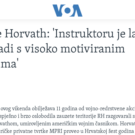
 Horvath: 'Instruktoru je l
adi s visoko motiviranim
ima'
 ovog vikenda obilježava 11 godina od vojno-redrstvene akci
uspješno i brzo oslobodila zauzete teritorije RH razgovarali 
athom, umirovljenim američkim vojnim časnikom. Horvat
ričke privatne tvrtke MPRI proveo u Hrvatskoj šest godina