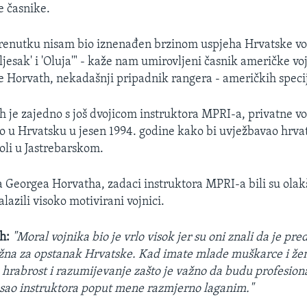
e časnike.
trenutku nisam bio iznenađen brzinom uspjeha Hrvatske vo
jesak' i 'Oluja'" - kaže nam umirovljeni časnik američke vo
e Horvath, nekadašnji pripadnik rangera - američkih speci
 je zajedno s još dvojicom instruktora MPRI-a, privatne voj
gao u Hrvatsku u jesen 1994. godine kako bi uvježbavao hrva
oli u Jastrebarskom.
 Georgea Horvatha, zadaci instruktora MPRI-a bili su olakša
lazili visoko motivirani vojnici.
h:
"Moral vojnika bio je vrlo visok jer su oni znali da je pre
ažna za opstanak Hrvatske. Kad imate mlade muškarce i žen
, hrabrost i razumijevanje zašto je važno da budu profesiona
osao instruktora poput mene razmjerno laganim."