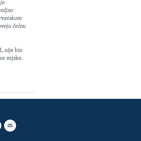
je
voljno
Hrvatskom
svoju čelnu
, nije bio
ke vojske.