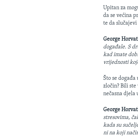
Upitan za mogu
da se većina p
te da slučajevi
George Horvat
događale. S dr
kad imate dobr
vrijednosti koj
Što se događa 
zločin? Bili st
nečasna djela u
George Horva
stresovima, čak
kada su sučelje
ni na koji nači