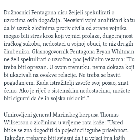
Dužnosnici Pentagona nisu željeli spekulirati o
uzrocima ovih događaja. Neovisni vojni analitičari kažu
da bi uzrok zločinima protiv civila od strane vojnika
mogao biti stres kroz koji vojnici prolaze, dugotrajnost
iračkog sukoba, nedostaci u vojnoj obuci, te niz drugih
čimbenika. Glasnogovornik Pentagona Bryan Whitman
ne želi spekulirati o uzročno-posljedičnim vezama: "Tu
treba biti oprezan. U ovom trenutku, nema dokaza koji
bi ukazivali na ovakve relacije. Ne treba se baviti
pogađanjem. Kada istražitelji završe svoj posao, znat
ćemo. Ako je riječ o sistemskim nedostacima, možete
biti sigurni da će ih vojska ukloniti."
Umirovljeni general Marinskog korpusa Thomas
Wilkerson o zločinima u vrijeme rata kaže: "Usred
bitke se zna dogoditi da pojedinci izgube prisebnost.
Također, trebamo biti svjesni da i u vojsci ima loših