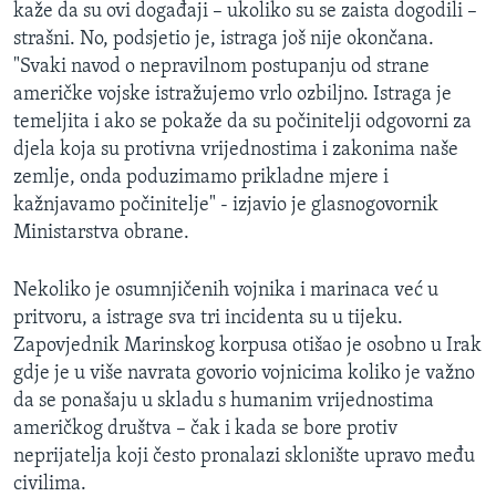
kaže da su ovi događaji – ukoliko su se zaista dogodili –
strašni. No, podsjetio je, istraga još nije okončana.
"Svaki navod o nepravilnom postupanju od strane
američke vojske istražujemo vrlo ozbiljno. Istraga je
temeljita i ako se pokaže da su počinitelji odgovorni za
djela koja su protivna vrijednostima i zakonima naše
zemlje, onda poduzimamo prikladne mjere i
kažnjavamo počinitelje" - izjavio je glasnogovornik
Ministarstva obrane.
Nekoliko je osumnjičenih vojnika i marinaca već u
pritvoru, a istrage sva tri incidenta su u tijeku.
Zapovjednik Marinskog korpusa otišao je osobno u Irak
gdje je u više navrata govorio vojnicima koliko je važno
da se ponašaju u skladu s humanim vrijednostima
američkog društva – čak i kada se bore protiv
neprijatelja koji često pronalazi sklonište upravo među
civilima.