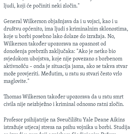
ljudi, koji će počiniti neki zločin."
General Wilkerson objašnjava da i u vojsci, kao i u
društvu općenito, ima ljudi s kriminalnim sklonostima,
koje u borbi posebno lako dolaze do izražaja. No,
Wilkerson također upozorava na opasnost od
donošenja prebrzih zaključaka: "Ako je netko bio
svjedokom ubojstva, koje nije povezano s borbenom
aktivnošću – onda je situacija jasna, ako se takva stvar
može provjeriti. Međutim, u ratu su stvari često vrlo
maglovite."
Thomas Wilkerson također upozorava da u ratu smrt
civila nije neizbježno i kriminal odnosno ratni zločin.
Profesor psihijatrije na Sveučilištu Yale Deane Aikins
istražuje utjecaj stresa na psihu vojnika u borbi. Studija