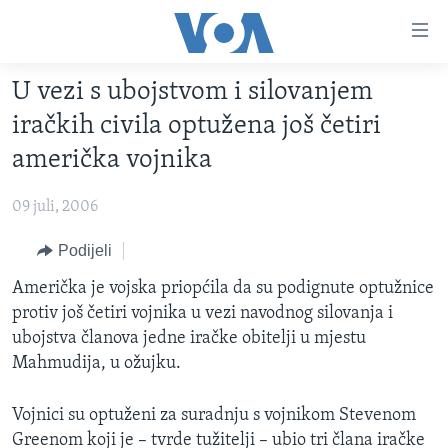
Linkovi
Pređi
na
U vezi s ubojstvom i silovanjem
glavni
TV PROGRAM
sadržaj
iračkih civila optužena još četiri
VIDEO
Pređi
američka vojnika
na
FOTOGRAFIJE DANA
glavnu
09 juli, 2006
VIJESTI
navigaciju
Idi
NAUKA I TEHNOLOGIJA
Podijeli
SJEDINJENE AMERIČKE DRŽAVE
na
SPECIJALNI PROJEKTI
Američka je vojska priopćila da su podignute optužnice
BOSNA I HERCEGOVINA
pretragu
protiv još četiri vojnika u vezi navodnog silovanja i
KORUPCIJA
SVIJET
ubojstva članova jedne iračke obitelji u mjestu
SLOBODA MEDIJA
Mahmudija, u ožujku.
ŽENSKA STRANA
Vojnici su optuženi za suradnju s vojnikom Stevenom
IZBJEGLIČKA STRANA
Greenom koji je – tvrde tužitelji – ubio tri člana iračke