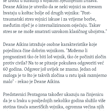
se izvodi u suradnji s vojskom Sjedinjenim Država.
Deane Aikins je utvrdio da se neki vojnici sa stresom
hvataju u koštac bolje od drugih vojnika: "Post-
traumatski stres vojnici iskuse i za vrijeme borbe,
međutim riječ je o internaliziranom osjećaju. Takav
stres se ne može smatrati uzrokom klasičnog ubojstva."
Deane Aikins istražuje osobne karakteristike koje
pojedinca čine dobrim vojnikom. "Možemo li
prognozirati tko će biti loš vojnik, tko će počiniti zločin
protiv civila? Na to se pitanje pokušava odgovoriti već
60 godina. Odgovor još uvijek ne znamo. Jedan od
razloga je to što je takvih zločina u ratu ipak razmjerno
malo" - rekao je Deane Aikins.
Predstavnici Pentagona također ukazuju na činjenicu
da je u Iraku u posljednjih nekoliko godina služilo više
stotina tisuća američkih vojnika, ogromna većina njih