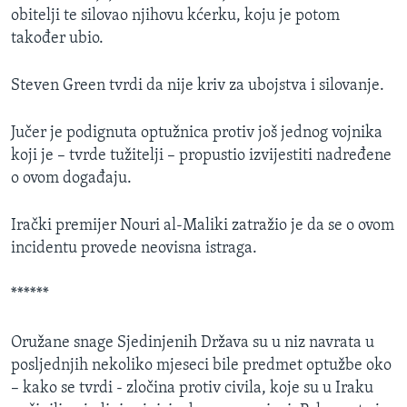
obitelji te silovao njihovu kćerku, koju je potom
MAGAZIN
također ubio.
O GLASU AMERIKE
Steven Green tvrdi da nije kriv za ubojstva i silovanje.
Learning English
Jučer je podignuta optužnica protiv još jednog vojnika
PRATITE NAS
koji je – tvrde tužitelji – propustio izvijestiti nadređene
o ovom događaju.
Irački premijer Nouri al-Maliki zatražio je da se o ovom
Jezici
incidentu provede neovisna istraga.
******
Oružane snage Sjedinjenih Država su u niz navrata u
posljednjih nekoliko mjeseci bile predmet optužbe oko
– kako se tvrdi - zločina protiv civila, koje su u Iraku