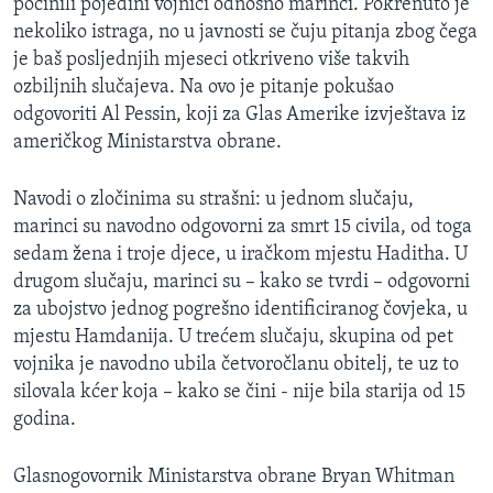
počinili pojedini vojnici odnosno marinci. Pokrenuto je
nekoliko istraga, no u javnosti se čuju pitanja zbog čega
je baš posljednjih mjeseci otkriveno više takvih
ozbiljnih slučajeva. Na ovo je pitanje pokušao
odgovoriti Al Pessin, koji za Glas Amerike izvještava iz
američkog Ministarstva obrane.
Navodi o zločinima su strašni: u jednom slučaju,
marinci su navodno odgovorni za smrt 15 civila, od toga
sedam žena i troje djece, u iračkom mjestu Haditha. U
drugom slučaju, marinci su – kako se tvrdi – odgovorni
za ubojstvo jednog pogrešno identificiranog čovjeka, u
mjestu Hamdanija. U trećem slučaju, skupina od pet
vojnika je navodno ubila četvoročlanu obitelj, te uz to
silovala kćer koja – kako se čini - nije bila starija od 15
godina.
Glasnogovornik Ministarstva obrane Bryan Whitman